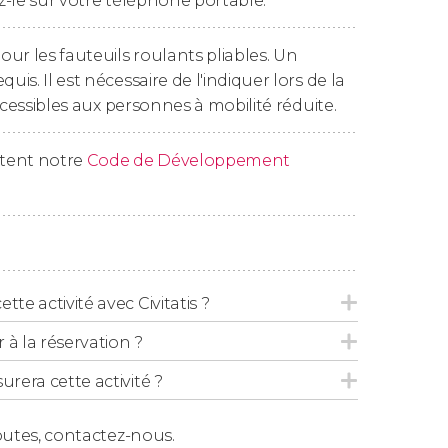
-le sur votre téléphone portable.
ur les fauteuils roulants pliables. Un
s. Il est nécessaire de l'indiquer lors de la
re les options suivantes :
ccessibles aux personnes à mobilité réduite.
ctent notre
Code de Développement
choisir une option basique qui ne comprend
férentes tapas
qui vous feront voyager du
tte activité avec Civitatis ?
lièrement mises à jour en fonction de la
 la réservation ?
ais. Voici quelques-unes des
tapas
manchego ou olives.
urera cette activité ?
endant le spectacle
, au choix parmi la bière,
outes,
contactez-nous.
 boisson non alcoolisée.