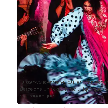
Laissez-vous entraîner par les rythmes f
Barcelone
, une expérience unique que v
gastronomique
.