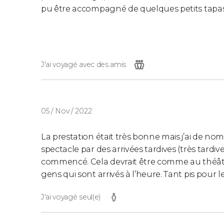
pu être accompagné de quelques petits tapas.
J'ai voyagé avec des amis
05 / Nov / 2022
La prestation était très bonne mais j’ai de no
spectacle par des arrivées tardives (très tardive
commencé. Cela devrait être comme au théâtre
gens qui sont arrivés à l’heure. Tant pis pour le
J'ai voyagé seul(e)