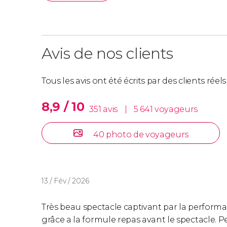
Verre + Spectacle
:
À 19h15.
À 21h00.
À 22h30.
Avis de nos clients
Tapas + Spectacle :
Tous les avis ont été écrits par des clients rée
Tapas à 16h30 - Spectacle à 17h40.
8,9 / 10
351 avis
|
5 641 voyageurs
Dîner + Spectacle
:
40 photo de voyageurs
Dîner à 18h00 - Spectacle à 19h15.
Dîner à 19h30 - Spectacle à 21h00.
Dîner à 21h15 - Spectacle à 22h30.
13 / Fév / 2026
Très beau spectacle captivant par la perform
grâce a la formule repas avant le spectacle. P