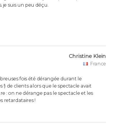
 je suis un peu déçu.
Christine Klein
France
mbreuses fois été dérangée durant le
s !) de clients alors que le spectacle avait
 : on ne dérange pas le spectacle et les
s retardataires !