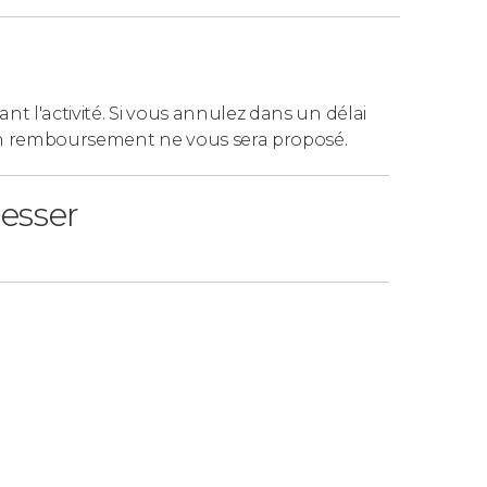
 au spectacle. La modalité comprend un
dîner
ant l'activité. Si vous annulez dans un délai
Narro
. Il s'agit d'un
parcours gastronomique
n remboursement ne vous sera proposé.
Quelques exemples : cannelloni de
Pays basque, poulpe de Galice, paella de
resser
 sans gluten
sont également disponibles.
imité à la
bière, au vin, à la sangria et aux
si que d'une boisson offerte pendant le