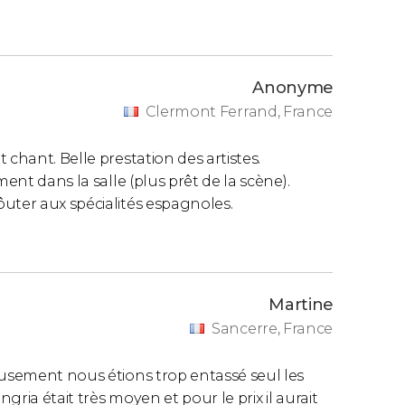
Anonyme
Clermont Ferrand, France
chant. Belle prestation des artistes.
ent dans la salle (plus prêt de la scène).
uter aux spécialités espagnoles.
Martine
Sancerre, France
eusement nous étions trop entassé seul les
ngria était très moyen et pour le prix il aurait