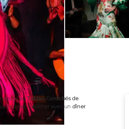
lamencos au
T
ablao Cordobés de
ous pourrez sublimer avec un
dîner