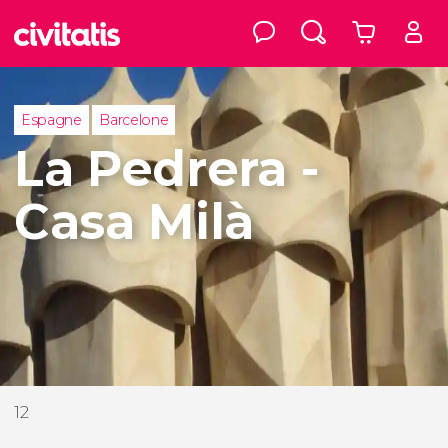
Espagne
Barcelone
La Pedrera -
Casa Milà
12