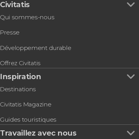
Location de jet ski à Barcelone
Civitatis
Spotify Camp Nou
Balades en bateau à Barcelone
Visite du Palau de la Música Catalana
Excursions d'une journée
Qui sommes-nous
Billet pour l'Enceinte moderniste Sant Pau
Pass touristiques
Visite guidée du musée du turrón et du
Gastronomie et œnotourisme
Presse
chocolat
Billet pour le Poble Espanyol
Téléphérique de Montjuïc
Développement durable
Billet pour le Zoo de Barcelone
Billet pour l'Aquarium de Barcelone
Offrez Civitatis
Inspiration
Destinations
Civitatis Magazine
Guides touristiques
Travaillez avec nous