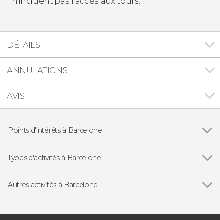
n'incluent pas l'accès aux tours.
DÉTAILS
ANNULATIONS
AVIS
Points d'intérêts à Barcelone
Voir tous
El Gòtic
Sagrada Familia
Types d'activités à Barcelone
La Pedrera - Casa Milà
Voir tous
Visites guidées et free tours
Passeig de Gràcia
Free Tour
Autres activités à Barcelone
Parc Güell
Billets
Voir tous
Visite de la Sagrada Familia et du Parc Güell
Montjuïc
Folklore traditionnel
Billet pour la Casa Batlló
Abbaye de Montserrat
Bus touristique