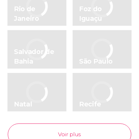
Rio de
Foz do
Janeiro
Iguaçu
Salvador de
Bahia
São Paulo
Natal
Recife
Voir plus