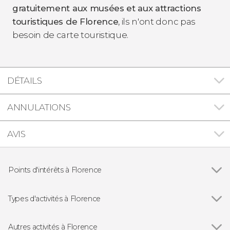
gratuitement aux musées et aux attractions
touristiques de Florence
, ils n'ont donc pas
besoin de carte touristique.
DÉTAILS
ANNULATIONS
AVIS
Points d'intérêts à Florence
Voir tous
Cathédrale Santa Maria del Fiore
Ponte Vecchio
Types d'activités à Florence
Palazzo Vecchio
Voir tous
Visites guidées et free tours
Galerie de l'Académie de Florence
Excursions d'une journée depuis Florence
Autres activités à Florence