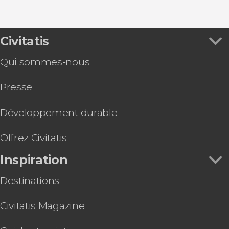
Galerie des Offices
Gastronomie et œnotourisme
Voir tous
Free tour dans Florence
Palais Pitti
Opéra
Jeu de piste : La Florence de Michel-Ange
Billet pour le Leonardo Interactive Museum®
Civitatis
Billet pour les jardins de Boboli
Qui sommes-nous
Bus touristique de Florence
Visite privée dans Florence. À vous de choisir !
Presse
Offre : Florence + Galerie des Offices + Académie
Visite de Florence à vélo
Billets pour la cathédrale de Florence : Coupole,
Développement durable
baptistère et musée de l'Opéra
Visite du Baptistère et du Musée du Duomo + le
Offrez Civitatis
Clocher de Giotto
Inspiration
Destinations
Civitatis Magazine