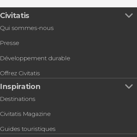
Palais Pitti
Gastronomie et œnotourisme
Jeu de piste : La Florence de Michel-Ange
Billet pour le Leonardo Interactive Museum®
Civitatis
Billet pour les jardins de Boboli
Qui sommes-nous
Bus touristique de Florence
Visite privée dans Florence. À vous de choisir !
Presse
Offre : Florence + Galerie des Offices + Académie
Visite de Florence à vélo
Billets pour la cathédrale de Florence : Coupole,
Développement durable
baptistère et musée de l'Opéra
Visite du Baptistère et du Musée du Duomo + le
Offrez Civitatis
Clocher de Giotto
Inspiration
Destinations
Civitatis Magazine
Guides touristiques