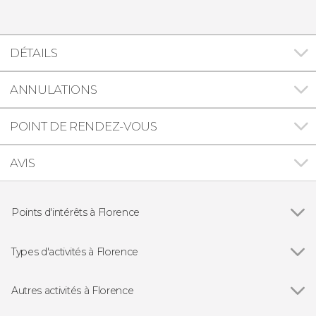
DÉTAILS
ANNULATIONS
POINT DE RENDEZ-VOUS
AVIS
Points d'intérêts à Florence
Voir tous
Cathédrale Santa Maria del Fiore
Ponte Vecchio
Types d'activités à Florence
Palazzo Vecchio
Voir tous
Visites guidées et free tours
Galerie de l'Académie de Florence
Excursions d'une journée depuis Florence
Autres activités à Florence
Galerie des Offices
Opéra
Voir tous
Free tour dans Florence