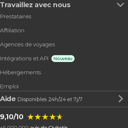
Travaillez avec nous
Prestataires
Affiliation
Agences de voyages
Intégrations et API
Nouveau
Hébergements
Emploi
Aide
Disponibles 24h/24 et 7j/7
★★★★★
★★★★★
9,10/10
+
5 000 000
avis de Civitatis