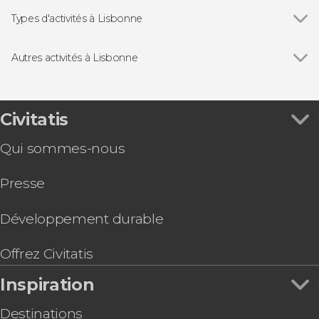
Voir tous
Praça do Comércio
Arc de triomphe de la rue Augusta
Types d'activités à Lisbonne
Tour de Belém
Voir tous
Visites guidées à Lisbonne
Monastère des Hiéronymites
Free tours à Lisbonne
Autres activités à Lisbonne
Puente 25 de Abril
Excursions d'une journée depuis Lisbonne
Voir tous
Billet pour l'Oceanarium de Lisbonne
Château Saint-Georges
Balades en bateau à Lisbonne
Observation de dauphins
Concerts de fado à Lisbonne
Visite en vélo électrique dans Lisbonne
Civitatis
Gastronomie et œnotourisme à Lisbonne
Lisboa Card
Qui sommes-nous
Balade en bus amphibie dans Lisbonne
Bus touristique de Lisbonne, Yellowbus
Presse
Visite du stade Benfica
Tram touristique de Lisbonne
Billet pour le téléphérique de Lisbonne
Développement durable
Location de vélo électrique à Lisbonne
Offrez Civitatis
Inspiration
Destinations