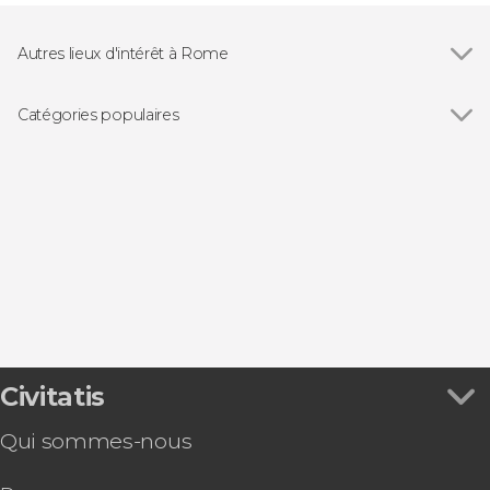
Autres lieux d'intérêt à Rome
Voir tous
Colisée
Forum Romain
Catégories populaires
Fontaine de Trevi
Voir tous
Visites guidées et free tours
Panthéon de Rome
Billets pour les monuments de Rome
Piazza Navona
Transferts pour l'aéroport
Piazza di Spagna
Bus touristique
Musées du Vatican
Gastronomie et œnotourisme à Rome
Mont Palatin
Opéra à Rome
Château Saint-Ange
Excursions d'une journée depuis Rome
Thermes de Caracalla
Musées du Capitole
Basílica de Santa María en Trastevere
Civitatis
Campo de' Fiori
Qui sommes-nous