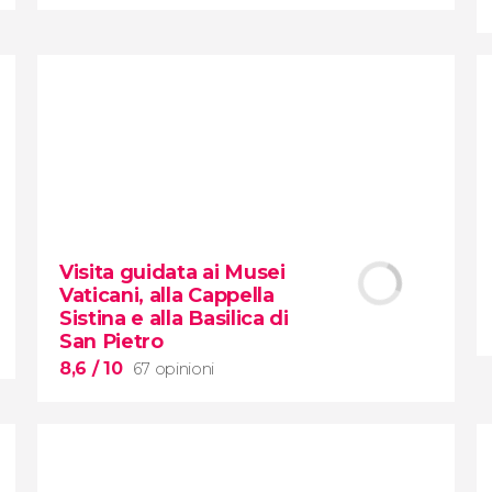
8,4


424 opinioni
tour dei contrasti di New York
Visita guidata ai Musei
Vaticani, alla Cappella
Sistina e alla Basilica di
San Pietro
8,6
/ 10
67 opinioni