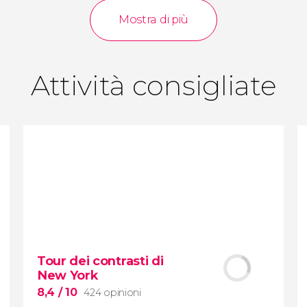
opinioni
attività
Mostra di più
9,0
/ 10
3.639.946
viaggiatori
valutazione
Attività consigliate
Tour dei contrasti di
New York
8,4
/ 10
424 opinioni