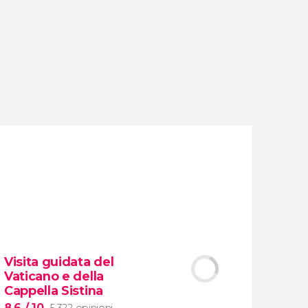
opinioni
attività
9,2
/ 10
1.775.943
viaggiatori
valutazione
Visita guidata del
Vaticano e della
Cappella Sistina
8,6
/ 10
5.322 opinioni