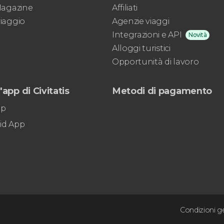
la
 Magazine
Affiliati
Città delle Tre Culture
viaggio
Agenzie viaggi
e
l'acquedotto
romano
Integrazioni e API
Novità
Alloggi turistici
Opportunità di lavoro
'app di Civitatis
Metodi di pagamento
pp
id App
Condizioni ge