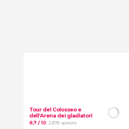
opinioni
attività
9,2
/ 10
4.065.108
viaggiatori
valutazione
Tour del Colosseo e
dell'Arena dei gladiatori
8,7
/ 10
2.878 opinioni