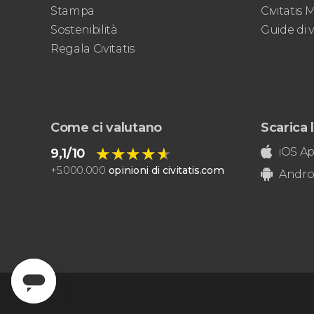
biglietti per il Museo d'Orsay
Stampa
Civitatis
Sostenibilità
Guide di 
Regala Civitatis
Come ci valutano
Scarica l
★★★★★
★★★★★
iOS A
9,1/10
+
5.000.000
opinioni di civitatis.com
Andro