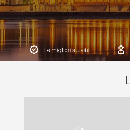
Roma
Italia
Londra
Regno Unito
Le migliori attività
Edimburgo
Regno Unito
Marrakech
Marocco
Istanbul
Turchia