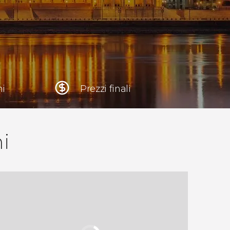
Cracovia
Polonia
Atene
Grecia
ni
Prezzi finali
Tokyo
Giappone
Lisbona
i
Portogallo
Bruxelles
Belgio