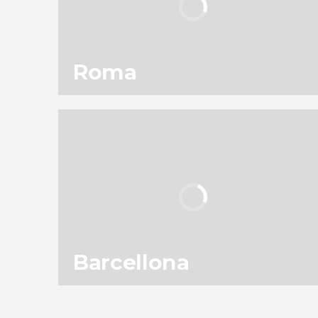
Roma
92
301.786
opinioni
attività
9,1
/ 10
11.952.727
viaggiatori
valutazione
Barcellona
158
187.575