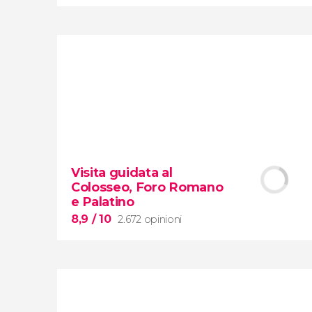
8,7


2.878 opinioni
Visita guidata al
scoprite tutti i segreti
Colosseo, Foro Romano
dell'Arena dei gladiatori
e Palatino
8,9
/ 10
2.672 opinioni