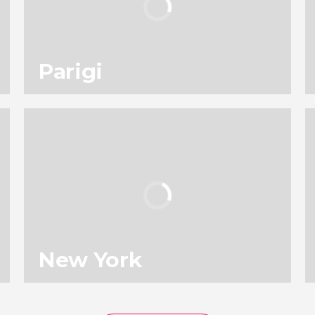
Parigi
117
196.786
opinioni
attività
9,0
/ 10
4.903.169
viaggiatori
valutazione
New York
142
131.626