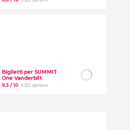
8,6


5.322 opinioni
Biglietti per SUMMIT
One Vanderbilt
Musei Vaticani e
la
Cappella
Sistina
9,3
/ 10
6.333 opinioni