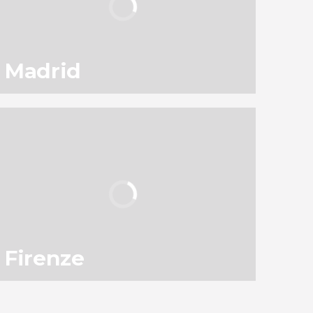
Madrid
122
145.543
opinioni
attività
9,1
/ 10
3.050.048
viaggiatori
valutazione
Firenze
65
119.318