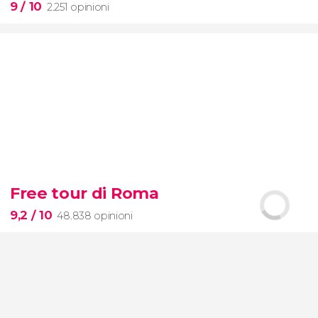
9
/ 10
2.251 opinioni
9


2.251 opinioni
Free tour di Roma
biglietti per il Museo d'Orsay
9,2
/ 10
48.838 opinioni