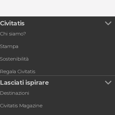
9,2


Civitatis
48.838 opinioni
free tour di Roma
Chi siamo?
Stampa
Sostenibilità
Regala Civitatis
Lasciati ispirare
Destinazioni
Civitatis Magazine