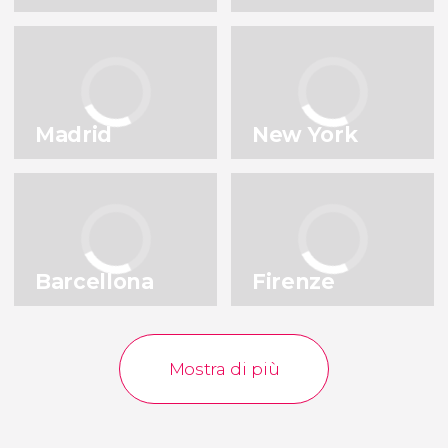
Milano
Lisbona
Italia
Portogallo
Istanbul
Praga
Turchia
Repubblica Ceca
Madrid
New York
Porto
Bruxelles
Portogallo
Belgio
Vedi tutte le destinazioni
Barcellona
Firenze
Mostra di più