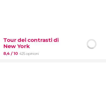
8,7


2.878 opinioni
Tour dei contrasti di
scoprite tutti i segreti dell'Arena
New York
dei gladiatori
8,4
/ 10
425 opinioni
8,4