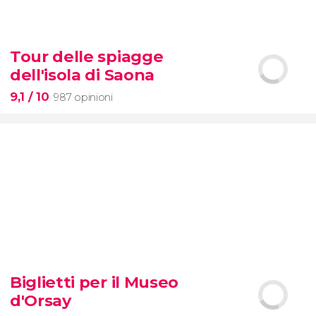
8,6


77 opinioni
Tour delle spiagge
Pietà
dell'isola di Saona
Musei Vaticani
Cappella Sistina
Basilica
di San Pietro
9,1
/ 10
987 opinioni
9,1


987 opinioni
Biglietti per il Museo
tour delle spiagge dell'isola di Saona
d'Orsay