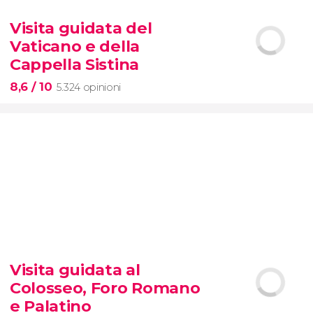


425 opinioni
Visita guidata del
tour dei contrasti di New York
Vaticano e della
Cappella Sistina
8,6
/ 10
5.324 opinioni
8,6


5.324 opinioni
Visita guidata al
Musei Vaticani e
la
Cappella
Colosseo, Foro Romano
Sistina
e Palatino