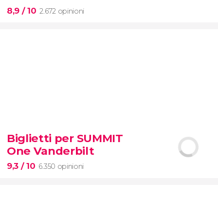
8,9
/ 10
2.672 opinioni
8,9


2.672 opinioni
visita
Biglietti per SUMMIT
guidata al Colosseo, al Foro Romanoe al
One Vanderbilt
Palatino
con accesso prioritario
9,3
/ 10
6.350 opinioni