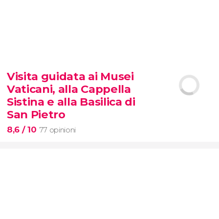
9,3


6.350 opinioni
Visita guidata ai Musei
biglietti per SUMMIT One
Vaticani, alla Cappella
Vanderbilt
Sistina e alla Basilica di
San Pietro
8,6
/ 10
77 opinioni