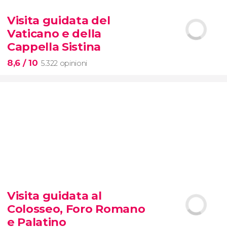


425 opinioni
Visita guidata del
tour dei contrasti di New York
Vaticano e della
Cappella Sistina
8,6
/ 10
5.322 opinioni
8,6


5.322 opinioni
Visita guidata al
Musei Vaticani e
la
Cappella
Colosseo, Foro Romano
Sistina
e Palatino