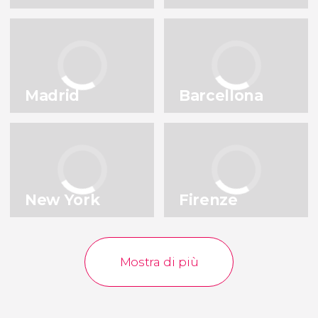
Milano
Lisbona
Italia
Portogallo
Istanbul
Praga
Turchia
Repubblica Ceca
Madrid
Barcellona
Porto
Bruxelles
Portogallo
Belgio
Vedi tutte le destinazioni
New York
Firenze
Mostra di più