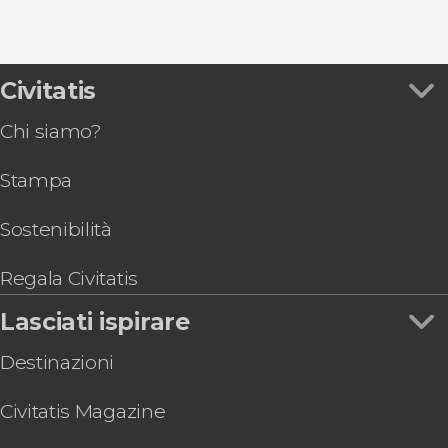
9,2


Civitatis
48.791 opinioni
free tour di Roma
Chi siamo?
Stampa
Sostenibilità
Regala Civitatis
Lasciati ispirare
Destinazioni
Civitatis Magazine