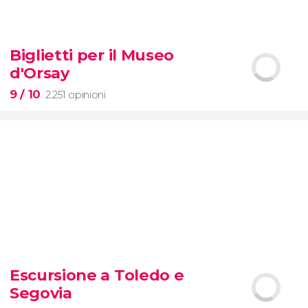
8,7


74 opinioni
Biglietti per il Museo
Pietà
d'Orsay
Musei Vaticani
Cappella Sistina
Basilica
di San Pietro
9
/ 10
2.251 opinioni
9


2.251 opinioni
Escursione a Toledo e
biglietti per il Museo d'Orsay
Segovia