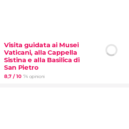
9,3


6.342 opinioni
Visita guidata ai Musei
biglietti per SUMMIT One
Vaticani, alla Cappella
Vanderbilt
Sistina e alla Basilica di
San Pietro
8,7
/ 10
74 opinioni