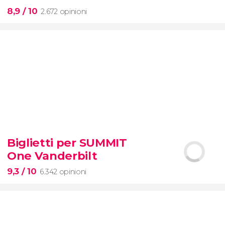
8,9
/ 10
2.672 opinioni
8,9


2.672 opinioni
visita
Biglietti per SUMMIT
guidata al Colosseo, al Foro Romanoe al
One Vanderbilt
Palatino
con accesso prioritario
9,3
/ 10
6.342 opinioni