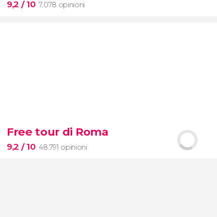
9,2
/ 10
7.078 opinioni
9,2


7.078 opinioni
Free tour di Roma
Toledo e Segovia
la Città delle Tre Culture
9,2
/ 10
48.791 opinioni
e
l'acquedotto
romano