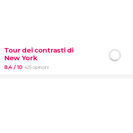
8,7


2.878 opinioni
Tour dei contrasti di
scoprite tutti i segreti dell'Arena
New York
dei gladiatori
8,4
/ 10
425 opinioni
8,4