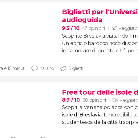
Biglietti per l'Univers
audioguida
9,3
/ 10
47 opinioni
451 viaggiato
Scoprite Breslavia visitando il
mu
un edificio barocco ricco di stori
innamorare di questa città pola
ra e 15 minuti
Italiano
Biglietti
Free tour delle isole d
8,9
/ 10
60 opinioni
719 viaggiato
Scopri la Venezia polacca con
isole di Breslavia
. L'incredibile
studentesca della città ti sorp