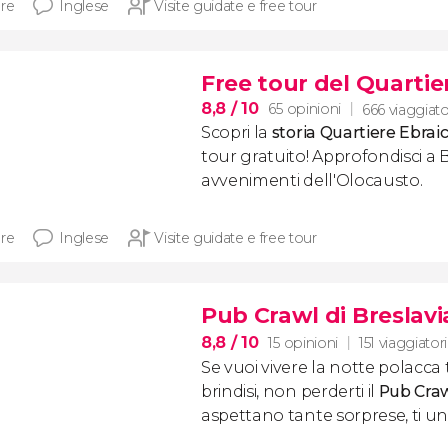
ore
Inglese
Visite guidate e free tour
Free tour del Quartier
8,8
/ 10
65 opinioni
666 viaggiato
Scopri la
storia Quartiere Ebraic
tour gratuito! Approfondisci a Bre
avvenimenti dell'Olocausto.
ore
Inglese
Visite guidate e free tour
Pub Crawl di Breslavi
8,8
/ 10
15 opinioni
151 viaggiatori
Se vuoi vivere la notte polacca 
brindisi, non perderti il
Pub Craw
aspettano tante sorprese, ti uni