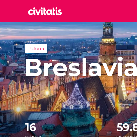
Rom
Italia
Lond
Polonia
Regno 
Breslavi
Edim
Regno 
Marr
Maroc
Istan
Turchia
16
59.