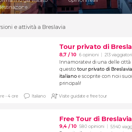
ori hanno già visitato
opinioni reali
destinazione
sioni e attività a Breslavia
Tour privato di Bresla
8,7
/ 10
6 opinioni
213 viaggiatori
Innamoratevi di una delle città
questo
tour privato di Breslavi
italiano
e scoprite con noi i s
principali!
re - 4 ore
Italiano
Visite guidate e free tour
Free Tour di Breslavia
9,4
/ 10
580 opinioni
5.940 viagg