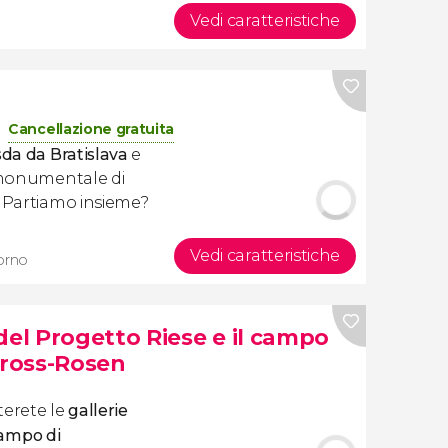
Vedi caratteristiche
Cancellazione gratuita
da da Bratislava
e
o monumentale di
. Partiamo insieme?
Vedi caratteristiche
iorno
del Progetto Riese e il campo
ross-Rosen
terete le
gallerie
ampo di