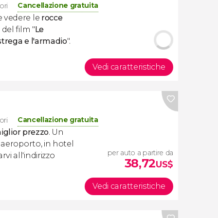
Cancellazione gratuita
ori
e vedere le
rocce
del film "
Le
 strega e l'armadio
".
Vedi caratteristiche
Cancellazione gratuita
ori
miglior prezzo
. Un
 aeroporto, in hotel
per auto a partire da
i all'indirizzo
38,72
US$
Vedi caratteristiche