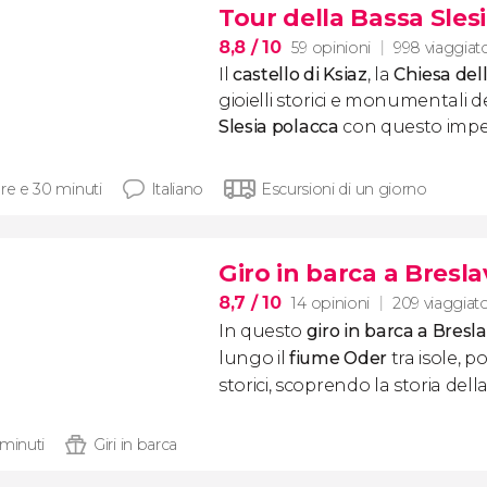
Tour della Bassa Sles
8,8
/ 10
59 opinioni
998 viaggiato
Il
castello di Ksiaz
, la
Chiesa del
gioielli storici e monumentali d
Slesia
polacca
con questo imper
ore e 30 minuti
Italiano
Escursioni di un giorno
Giro in barca a Bresla
8,7
/ 10
14 opinioni
209 viaggiato
In questo
giro in barca a Bresla
lungo il
fiume Oder
tra isole, 
storici, scoprendo la storia della 
 minuti
Giri in barca