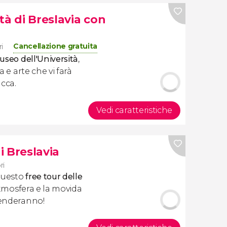
ità di Breslavia con
Cancellazione gratuita
ri
seo dell'Università
,
a e arte che vi farà
cca.
Vedi caratteristiche
i Breslavia
ri
 questo
free tour delle
 atmosfera e la movida
renderanno!