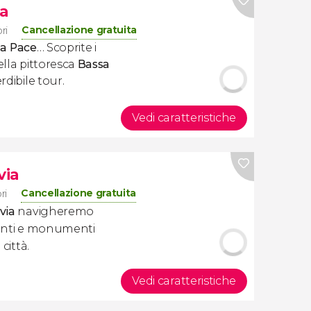
ia
Cancellazione gratuita
ri
la Pace
… Scoprite i
ella pittoresca
Bassa
dibile tour.
Vedi caratteristiche
via
Cancellazione gratuita
ri
via
navigheremo
ponti e monumenti
città.
Vedi caratteristiche