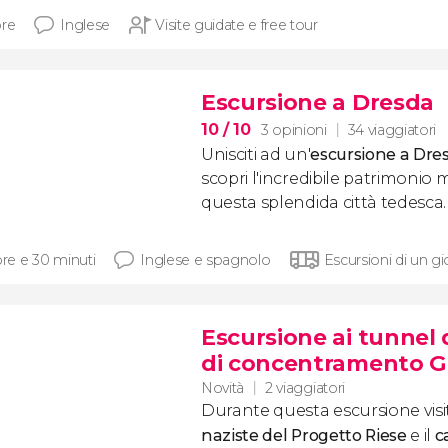
ore
Inglese
Visite guidate e free tour
Escursione a Dresda
10
/ 10
3 opinioni
34 viaggiatori
Unisciti ad un'
escursione a Dres
scopri l'incredibile patrimoni
questa splendida città tedesca
ore e 30 minuti
Inglese e spagnolo
Escursioni di un g
Escursione ai tunnel 
di concentramento G
Novità
2 viaggiatori
Durante questa escursione visi
naziste del Progetto Riese
e il
c