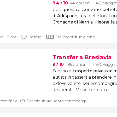
9,4
/ 10
44 opinioni
468 viaggiat
Con questa escursione, potret
di Adršpach
, una delle location 
Cronache di Narnia: il leone, la
re - 8 ore
Inglese
Escursioni di un giorno
Transfer a Breslavia
9
/ 10
185 opinioni
2.890 viaggiat
Servizio di
trasporto privato al 
autista vi passerà a prendere in
o dove volete, per accompagnarv
desiderato. Veloce e sicuro.
ezzo finale
Servizio sicuro, senza contrattempi