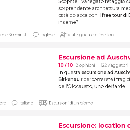
Scoprite il variegato retaggio c
sorprendente architettura med
città polacca con il
free tour di 
insieme?
ore e 30 minuti
Inglese
Visite guidate e free tour
Escursione ad Ausch
10
/ 10
2 opinioni
122 viaggiatori
In questa
escursione ad Aus
c
h
Birkenau
ripercorrerete i tragi
dell'Olocausto, uno dei fardelli
 ore
Italiano
Escursioni di un giorno
Escursione: location 