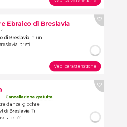
Vedi caratteristiche
e Ebraico di Breslavia
ri
o di Breslavia
in un
slavia i tristi
Vedi caratteristiche
a
Cancellazione gratuita
tra danze, giochi e
l di Breslavia
! Ti
sci a noi?