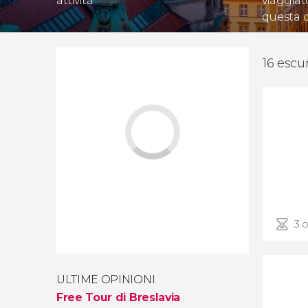
attività
viaggiat
questa 
16 escur
3 o
ULTIME OPINIONI
Free Tour di Breslavia