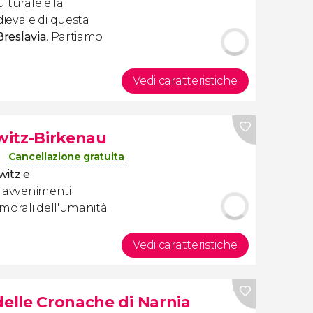
ulturale e la
ievale di questa
Breslavia
. Partiamo
Vedi caratteristiche
witz-Birkenau
Cancellazione gratuita
witz e
ci avvenimenti
 morali dell'umanità.
Vedi caratteristiche
delle Cronache di Narnia