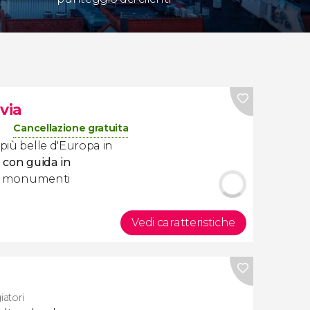
via
Cancellazione gratuita
 più belle d'Europa in
a con guida in
uoi monumenti
Vedi caratteristiche
iatori