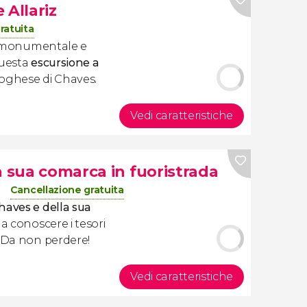
 Allariz
ratuita
o, monumentale e
questa
escursione a
toghese di Chaves.
Vedi caratteristiche
a sua comarca in fuoristrada
Cancellazione gratuita
Chaves e della sua
 a conoscere i tesori
. Da non perdere!
Vedi caratteristiche