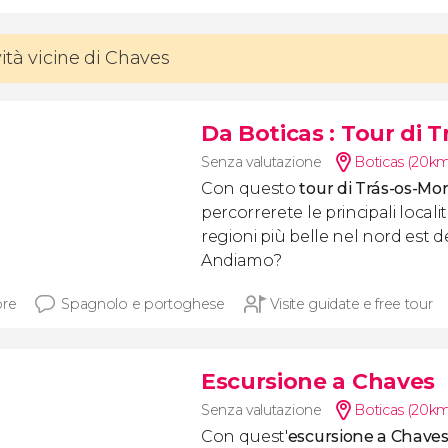
vità vicine di Chaves
Da Boticas
: Tour di 
Senza valutazione
Boticas (20km
Con questo
tour di Trás-os-Mo
percorrerete le principali locali
regioni più belle nel nord est d
Andiamo?
ore
Spagnolo e portoghese
Visite guidate e free tour
Escursione a Chaves
Senza valutazione
Boticas (20km
Con quest'
escursione a Chaves