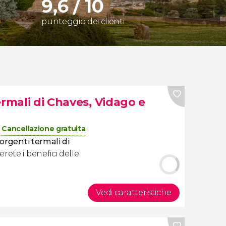
9,6 / 10
punteggio dei clienti
ermali di Chaves, Vidago e
Cancellazione gratuita
sorgenti termali di
rete i benefici delle
Vedi caratteristiche