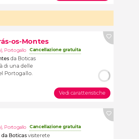
Trás-os-Montes
Cancellazione gratuita
)
,
Portogallo
ntes
da Boticas
tà di una delle
el Portogallo.
Vedi caratteristiche
Cancellazione gratuita
)
,
Portogallo
 da Boticas
visiterete