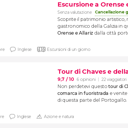
Escursione a Orense e
Cancellazione g
Senza valutazione
Scoprite il patrimonio artistic
gastronomico della Galizia in 
Orense e Allariz
dalla città por
ore
Inglese
Escursioni di un giorno
Tour di Chaves e dell
9,7
/ 10
6 opinioni
22 viaggiatori
Non perdetevi questo
tour di 
comarca in fuoristrada
e venite
di questa parte del Portogallo
ore
Inglese
Azione e natura