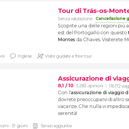
Tour di Trás-os-Mont
Cancellazione g
Senza valutazione
Scoprite una delle regioni più a
est del Portogallo con questo
Montes
da Chaves. Visiterete M
ore
Inglese
Visite guidate e free tour
Assicurazione di viagg
8,1
/ 10
3.283 opinioni
116.172 via
Con l'
assicurazione di viaggio di
dovrete preoccuparvi di altro s
vacanze. Che nulla vi impedisca 
serenità!
iorni - 31 giorni
Servizi aggiuntivi