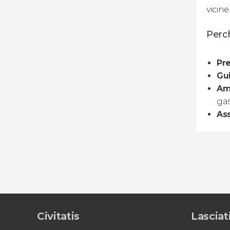
vicine
Perch
Pre
Gu
Am
ga
Ass
Civitatis
Lasciati