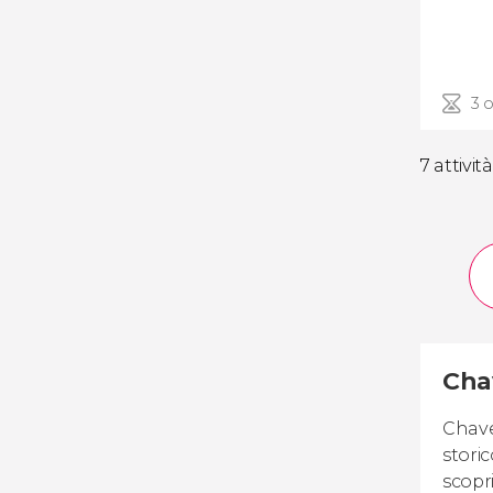
3 
7 attività
Chav
Chave
storic
scopr