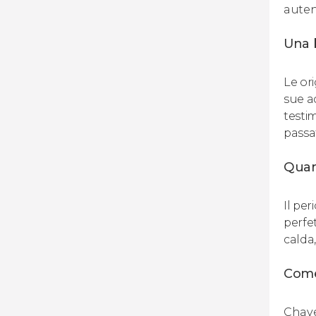
auten
Una b
Le or
sue a
testi
passa
Quan
Il per
perfet
calda,
Come
Chave