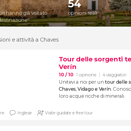
54
ori hanno già visitato
opinioni reali
destinazione
sioni e attività a Chaves
Tour delle sorgenti t
Verín
10
/ 10
1 opinione
4 viaggiatori
Unitevi a noi per un
tour delle 
Chaves, Vidago e Verín
. Conosce
loro acque ricche di minerali.
ore
Inglese
Visite guidate e free tour