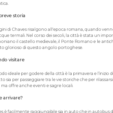
tica.
reve storia
igini di Chaves risalgono all'epoca romana, quando venn
cque termali. Nel corso dei secoli, la città è stata un imp
moniano il castello medievale, il Ponte Romano e le anti
to glorioso di questo angolo portoghese.
do visitare
iodo ideale per godere della città è la primavera e l’inizio
to sia per passeggiare tra le vie storiche che per rilassar
 ma offre anche eventi e sagre locali.
 arrivare?
s è facilmente raggiungibile sia in auto che in autobus da