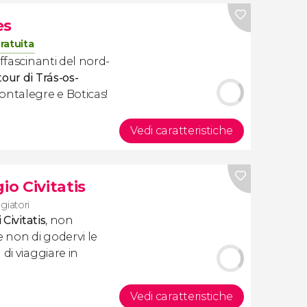
es
ratuita
ffascinanti del nord-
tour di Trás-os-
ontalegre e Boticas!
Vedi caratteristiche
io Civitatis
ggiatori
 Civitatis
, non
e non di godervi le
di viaggiare in
Vedi caratteristiche