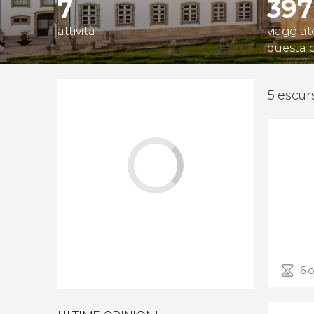
7
397
attività
viaggiat
questa 
5 escur
6 