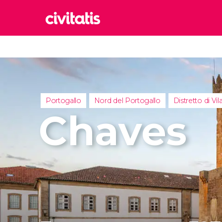
Rom
Italia
Lond
Regno 
Portogallo
Nord del Portogallo
Distretto di Vil
Edim
Chaves
Regno 
Marr
Maroc
Istan
Turchia