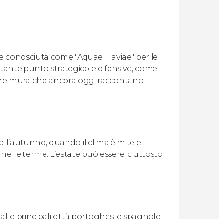
e conosciuta come "Aquae Flaviae" per le
ortante punto strategico e difensivo, come
che mura che ancora oggi raccontano il
 dell’autunno, quando il clima è mite e
si nelle terme. L’estate può essere piuttosto
lle principali città portoghesi e spagnole