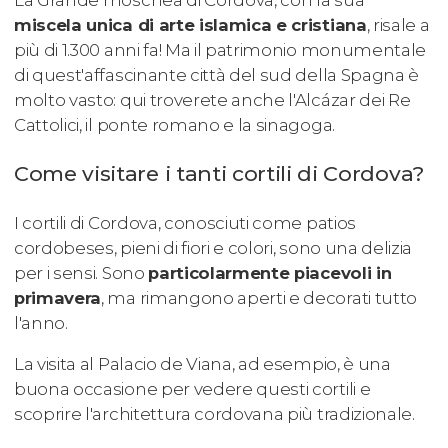
miscela unica di arte islamica e cristiana
, risale a
più di 1.300 anni fa! Ma il patrimonio monumentale
di quest'affascinante città del sud della Spagna è
molto vasto: qui troverete anche l'Alcázar dei Re
Cattolici, il ponte romano e la sinagoga.
Come visitare i tanti cortili di Cordova?
I cortili di Cordova, conosciuti come
patios
cordobeses
, pieni di fiori e colori, sono una delizia
per i sensi. Sono
particolarmente piacevoli in
primavera
, ma rimangono aperti e decorati tutto
l'anno.
La visita al Palacio de Viana, ad esempio, è una
buona occasione per vedere questi cortili e
scoprire l'architettura cordovana più tradizionale.