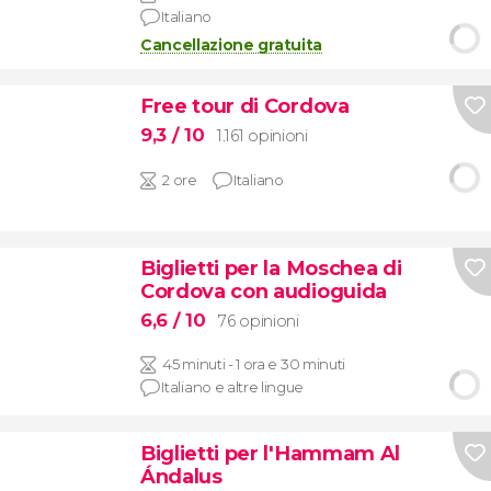
Italiano
Cancellazione gratuita
Free tour di Cordova
9,3
/ 10
1.161 opinioni
2 ore
Italiano
Biglietti per la Moschea di
Cordova con audioguida
6,6
/ 10
76 opinioni
45 minuti - 1 ora e 30 minuti
Italiano e altre lingue
Biglietti per l'Hammam Al
Ándalus