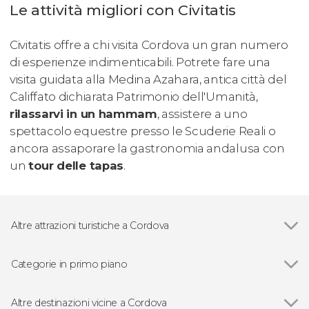
Le attività migliori con Civitatis
Civitatis offre a chi visita Cordova un gran numero
di esperienze indimenticabili. Potrete fare una
visita guidata alla Medina Azahara, antica città del
Califfato dichiarata Patrimonio dell'Umanità,
rilassarvi in un hammam
, assistere a uno
spettacolo equestre presso le Scuderie Reali o
ancora assaporare la gastronomia andalusa con
un
tour delle tapas
.
Altre attrazioni turistiche a Cordova
Vedi
Moschea di Cordova
Ponte romano di Cordova
Categorie in primo piano
Alcázar de los Reyes Cristianos
Vedi
Visite guidate e tour a Cordova
Sinagoga di Cordova
Free Tour
Altre destinazioni vicine a Cordova