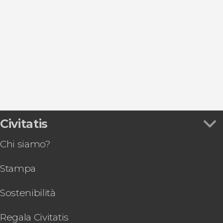
Patios de Cordoba
Folklore tradizionale
Vedi
Écija
Medina Azahara
Gastronomia ed enoturismo
Almodóvar del Río
Aguilar de la Frontera
Montilla
Montoro
Civitatis
Chi siamo?
Stampa
Sostenibilità
Regala Civitatis