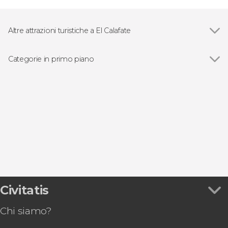
Altre attrazioni turistiche a El Calafate
Ghiacciaio Perito Moreno
Categorie in primo piano
Vedi
Escursioni di un giorno a El Calafate
Escursionismo e trekking a El Calafate
Giri in barca
Visite guidate e free tour
Civitatis
Chi siamo?