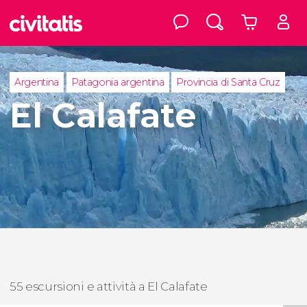
Argentina
Patagonia argentina
Provincia di Santa Cruz
El Calafate
55 escursioni e attività a El Calafate