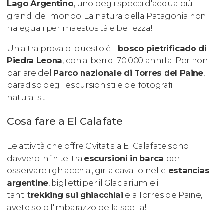
Lago Argentino
, uno degli specci d'acqua più
grandi del mondo. La natura della Patagonia non
ha eguali per maestosità e bellezza!
Un'altra prova di questo è il
bosco pietrificado di
Piedra Leona
, con alberi di 70.000 anni fa. Per non
parlare del
Parco nazionale di Torres del Paine
, il
paradiso degli escursionisti e dei fotografi
naturalisti.
Cosa fare a El Calafate
Le attività che offre Civitatis a El Calafate sono
davvero infinite: tra
escursioni in barca
per
osservare i ghiacchiai, giri a cavallo nelle
estancias
argentine
, biglietti per il Glaciarium e i
tanti
trekking sui ghiacchiai
e a Torres de Paine,
avete solo l'imbarazzo della scelta!