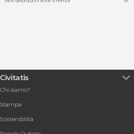
Free tour a Firenze
Altre destinazioni vicine a Firenze
Galleria dell'Accademia di Firenze
Escursioni di un giorno a Firenze
Vedi
San Gimignano
Palazzo Pitti
Concerti d'opera a Firenze
Vinci
Gastronomia ed enoturismo
Poggibonsi
Figline Valdarno
Pian di Scò
Civitatis
Chi siamo?
Stampa
Sostenibilità
Regala Civitatis