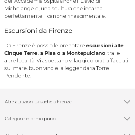
dell'Accademia ospita anche il David di
Michelangelo, una scultura che incarna
perfettamente il canone rinascimentale.
Escursioni da Firenze
Da Firenze è possibile prenotare
escursioni alle
Cinque Terre, a Pisa o a Montepulciano
, tra le
altre località. Vi aspettano villaggi colorati affacciati
sul mare, buon vino e la leggendaria Torre
Pendente.
Altre attrazioni turistiche a Firenze
Vedi
Cattedrale di Santa Maria del Fiore
Ponte Vecchio
Categorie in primo piano
Palazzo Vecchio
Vedi
Visite guidate e free tour
Galleria degli Uffizi