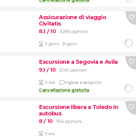
Cancellazione gratuita
Assicurazione di viaggio
Civitatis
8,1
/ 10
3.285 opinioni
3 giorni - 31 giorni
Escursione a Segovia e Avila
9,1
/ 10
3.149 opinioni
9 ore
Inglese e spagnolo
Cancellazione gratuita
Escursione libera a Toledo in
autobus
8
/ 10
994 opinioni
5 ore