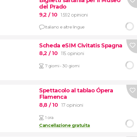
Biglietti saltafila per il Museo
del Prado
9,2
/ 10
1.592 opinioni
Italiano e altre lingue
Scheda eSIM Civitatis Spagna
8,2
/ 10
115 opinioni
7 giorni - 30 giorni
Spettacolo al tablao Ópera
Flamenca
8,8
/ 10
17 opinioni
1 ora
Cancellazione gratuita