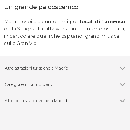
Un grande palcoscenico
Madrid ospita alcuni dei migliori
locali di flamenco
della Spagna. La città vanta anche numerosi teatri,
in particolare quelli che ospitano i grandi musical
sulla Gran Vía.
Altre attrazioni turistiche a Madrid
Vedi
Palazzo Reale di Madrid
Museo del Prado
Categorie in primo piano
Stadio Santiago Bernabéu
Vedi
Visite guidate e tour di Madrid
Cattedrale di Madrid
Free Tour a Madrid
Altre destinazioni vicine a Madrid
Museo Reina Sofía
Biglietti a Madrid
Vedi
Torrejón de Ardoz
Plaza Mayor
Spettacoli di flamenco a Madrid
San Lorenzo de El Escorial
Puerta de Alcalá
Escursioni nei dintorni di Madrid
Aranjuez
Puerta del Sol
Autobus turistico a Madrid