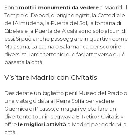
Sono
molti i monumenti da vedere
a Madrid. Il
Tempio di Debod, di origine egizia, la Cattedrale
dell'Almudena, la Puerta del Sol, la fontana di
Cibeles e la Puerta de Alcalá sono solo alcuni di
essi. Si può anche passeggiare in quartieri come
Malasaña, La Latina o Salamanca per scoprire i
diversi stili architettonici e le fasi attraverso cui è
passata la città.
Visitare Madrid con Civitatis
Desiderate un biglietto per il Museo del Prado o
una visita guidata al Reina Sofía per vedere
Guernica
di Picasso, o magari volete fare un
divertente tour in segway a El Retiro? Civitatis vi
offre
le migliori attività
a Madrid per godervi la
città.