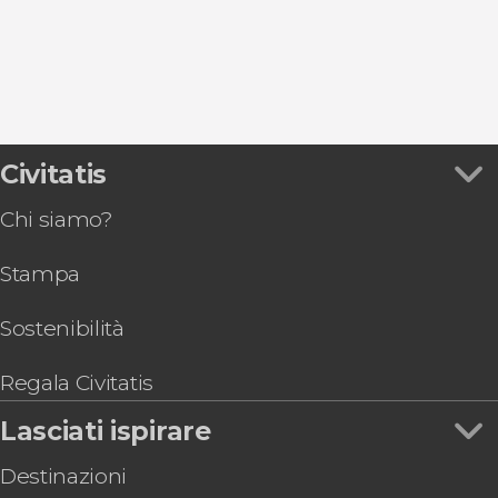
Alcalá de Henares
Museo Thyssen-Bornemisza
Biglietti per acquari e zoo di Madrid
Chinchón
Parco del Retiro
Tour enogastronomici e delle tapas a Madrid
Mercato di San Miguel
Pass turistici a Madrid
Stadio Riyadh Air Metropolitano
Valle de Cuelgamuros
Civitatis
Chi siamo?
Stampa
Sostenibilità
Regala Civitatis
Lasciati ispirare
Destinazioni