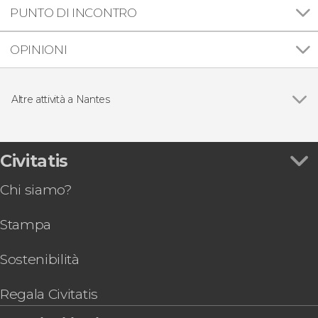
PUNTO DI INCONTRO
OPINIONI
Altre attività a Nantes
Vedi
Giro in barca sul fiume Erdre
Pass Nantes
Biglietti per il Puy du Fou
Civitatis
Chi siamo?
Stampa
Sostenibilità
Regala Civitatis