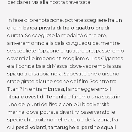
per dare il via alla nostra traversata.
In fase di prenotazione, potrete scegliere fra un
giro in
barca privata di tre o quattro ore
di
durata. Se scegliete la modalità di tre ore,
arriveremo fino alla cala di Aguadulce, mentre
se scegliete l'opzione di quattro ore, passeremo
davanti alle imponenti scogliere di Los Gigantes
e all'iconica baia di Masca, dove vedremo la sua
spiaggia di sabbia nera. Sapevate che qui sono
state girate alcune scene del film
Scontro tra
Titani
? In entrambi i casi, fiancheggeremo il
litorale ovest di Tenerife
e faremo una sosta in
uno dei punti dell'isola con più biodiversità
marina, dove potrete divertirvi osservando le
specie che abitano nelle acque della zona, fra
cui
pesci volanti, tartarughe e persino squali
.