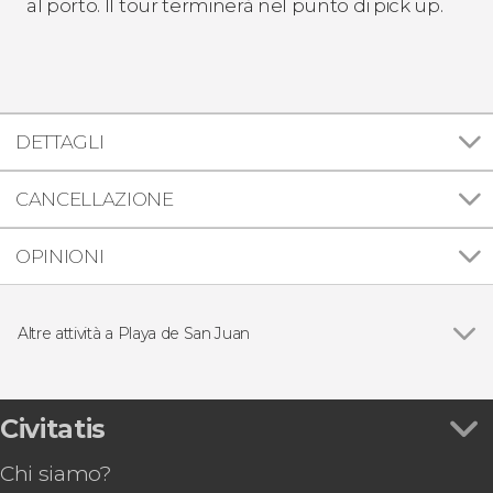
al porto. Il tour terminerà nel punto di pick up.
DETTAGLI
CANCELLAZIONE
OPINIONI
Altre attività a Playa de San Juan
Vedi
Biglietti per la funivia del Teide + Trekking alla
cima
Giro in yacht con avvistamento di cetacei
Civitatis
Chi siamo?