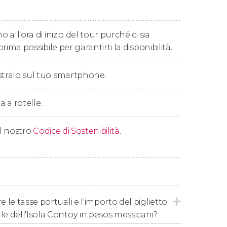
 in hotel dopo 10 ore di esperienza.
o all'ora di inizio del tour purché ci sia
prima possibile per garantirti la disponibilità.
stralo sul tuo smartphone.
ya del Carmen, Akumal, Puerto Morelos e
a a rotelle.
revede un
supplemento di 10
US$
a persona
ferite, potete recarvi a questo punto
 il nostro
Codice di Sostenibilità
.
del mattino.
e le tasse portuali e l'importo del biglietto
le dell'Isola Contoy in pesos messicani?