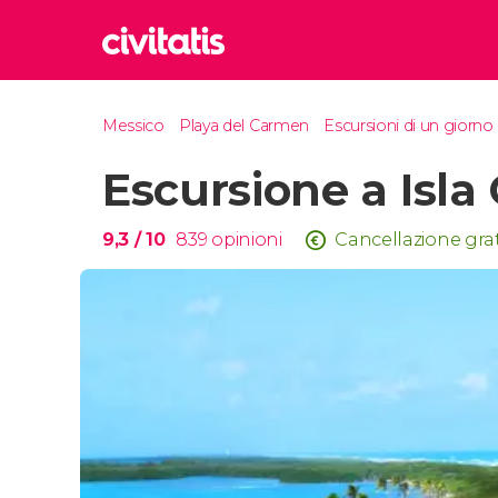
Rom
Messico
Playa del Carmen
Escursioni di un giorno
Italia
Escursione a Isla
Lond
Regno 
Edim
9,3
/ 10
839
opinioni
Cancellazione gra
Regno 
Marr
Maroc
Istan
Turchia