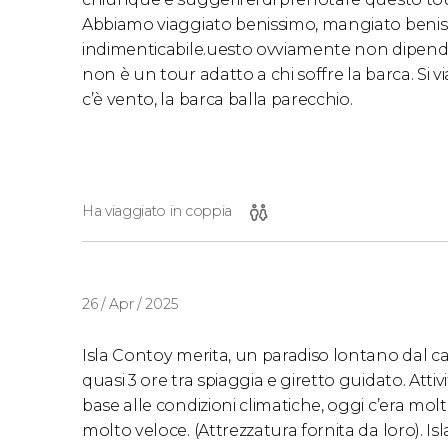
Abbiamo viaggiato benissimo, mangiato benis
indimenticabile.uesto ovviamente non dipend
non è un tour adatto a chi soffre la barca. Si v
c’è vento, la barca balla parecchio.
Ha viaggiato in coppia
26 / Apr / 2025
Isla Contoy merita, un paradiso lontano dal caos
quasi 3 ore tra spiaggia e giretto guidato. Attiv
base alle condizioni climatiche, oggi c’era mol
molto veloce. (Attrezzatura fornita da loro). Is