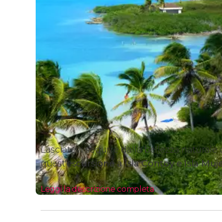
Lasciatevi sedurre dalla bellezza naturale
quest'
escursione a Isla Contoy e Isla Muj
Leggi la descrizione completa
Itinerario