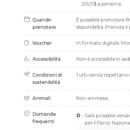
20
US$
a persona.
Concluderemo l'escursione riaccompagnandovi
Quando
È possibile prenotare fin
prenotare
disponibilità. Prenota il 
Pick up
Voucher
In formato digitale. Mo
Il tour include il pick up presso gli
hotel di Pla
Puerto Aventuras
.
Accessibilità
Non è accessibile in sedi
Il servizio di pick up presso gli
hotel di Tulum
p
da pagare direttamente a destinazione. Se pre
Condizioni di
Tutti i servizi rispettano
d'incontro a Tulum: Super Aki Tulum alle 6:00 
sostenibilità
Animali
Non ammessi.
Domande
D
-
Sarà possibile versar
frequenti
per il Parco Naziona