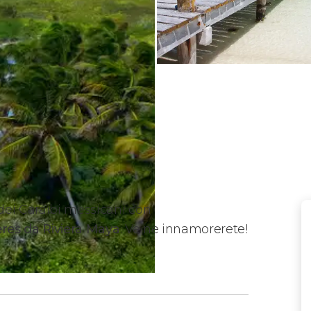
 dei Caraibi messicani con
eres da Riviera Maya
. Ve ne innamorerete!