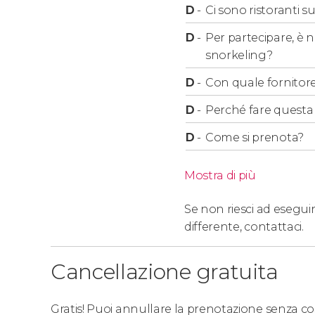
D
-
Ci sono ristoranti s
D
-
Per partecipare, è 
snorkeling?
D
-
Con quale fornitore
D
-
Perché fare questa a
D
-
Come si prenota?
Mostra di più
Se non riesci ad eseguir
differente,
contattaci.
Cancellazione gratuita
Gratis! Puoi annullare la prenotazione senza costi