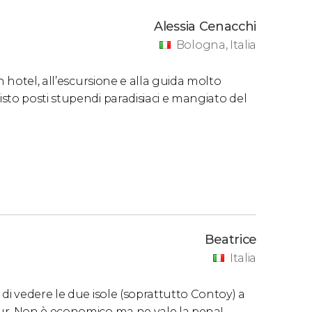
Alessia Cenacchi
Bologna, Italia
n hotel, all’escursione e alla guida molto
sto posti stupendi paradisiaci e mangiato del
Beatrice
Italia
di vedere le due isole (soprattutto Contoy) a
ur. Non è economico ma ne vale la pena!