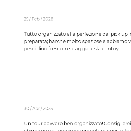
25 / Feb / 2026
Tutto organizzato alla perfezione dal pick up i
preparata; barche molto spaziose e abbiamo vi
pesciolino fresco in spiaggia a isla contoy
30 / Apr / 2025
Un tour davvero ben organizzato! Consiglierei 
chiunque e suggerirei di prenotare questo to