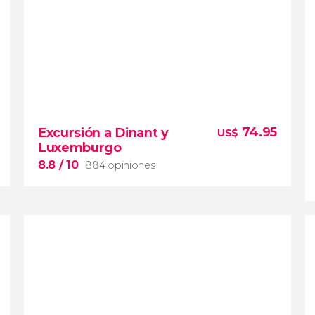
8.9


14,079 opiniones
74.95
Excursión a Dinant y
US$
Luxemburgo
Brujas, la Venecia del
Norte
8.8
/ 10
884 opiniones
8.8

