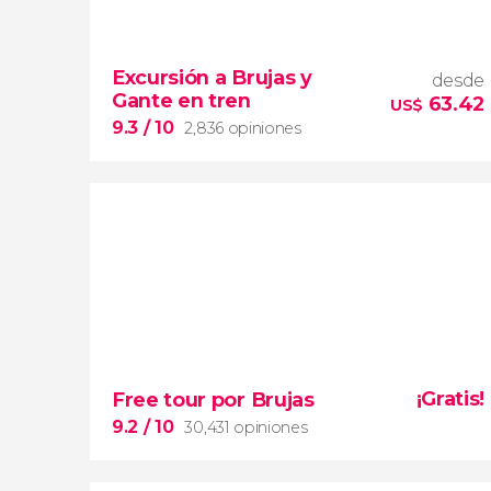
Excursión a Brujas y
desde
Gante en tren
63.42
US$
9.3
/ 10
2,836 opiniones
9.3


2,836 opiniones
¡Gratis!
Free tour por Brujas
tren
a Brujas y Gante
9.2
/ 10
30,431 opiniones
paseo en barco por sus
canales