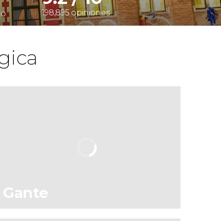
198,895 opiniones
do
gica
Gante