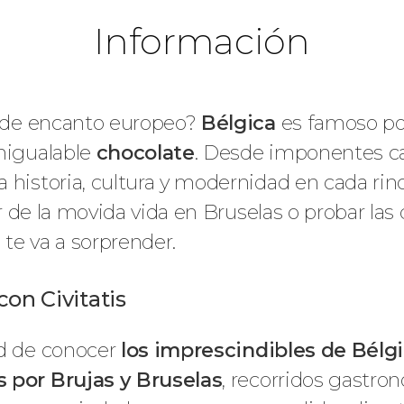
Información
no de encanto europeo?
Bélgica
es famoso po
inigualable
chocolate
. Desde imponentes ca
 historia, cultura y modernidad en cada rin
ar de la movida vida en Bruselas o probar las
te va a sorprender.
on Civitatis
ad de conocer
los imprescindibles de Bélg
s por Brujas y Bruselas
, recorridos gastro