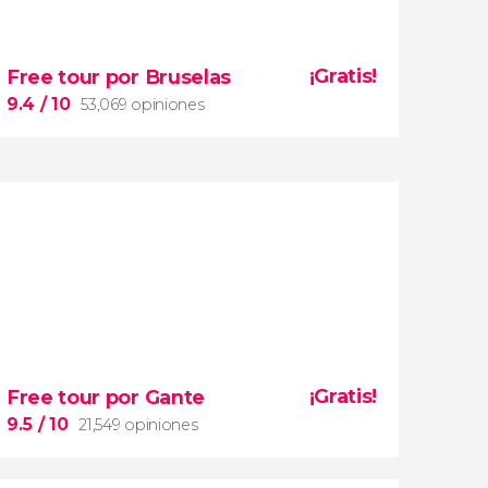
¡Gratis!
Free tour por Bruselas
9.4
/ 10
53,069 opiniones
9.4


53,069 opiniones
free tour por Bruselas
¡Gratis!
Free tour por Gante
Grand Place
Manneken Pis
lugares imprescindibles de
9.5
/ 10
21,549 opiniones
la capital belga