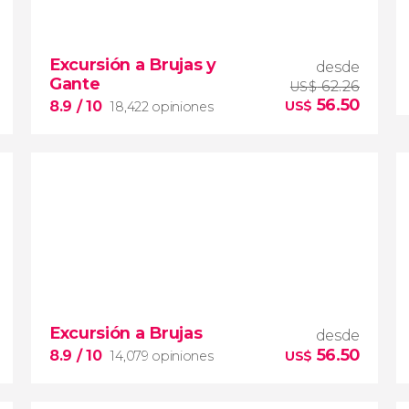
Excursión a Brujas y
desde
Gante
62.26
US$
56.50
8.9
/ 10
US$
18,422 opiniones
8.9


18,422 opiniones
Excursión a Brujas
desde
excursión desde Bruselas
56.50
autobús
Brujas y Gante
8.9
/ 10
14,079 opiniones
US$
paseo en barco