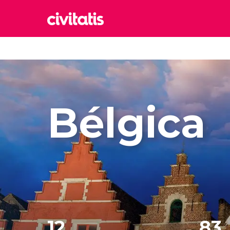
Rom
Italia
Lond
Reino 
Bélgica
Edim
Reino 
Marr
Marrue
Prag
Repúbl
12
83