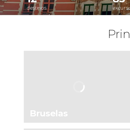
destinos
excursi
Pri
Bruselas