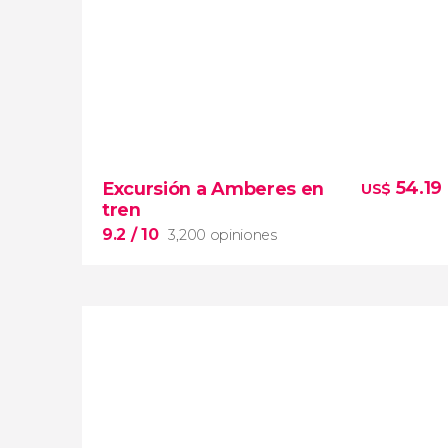
9.2


30,431 opiniones
54.19
Excursión a Amberes en
US$
free tour por Brujas en español
tren
9.2
/ 10
3,200 opiniones
9.2

