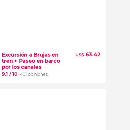
9.5


21,549 opiniones
63.42
Excursión a Brujas en
US$
el corazón de Flandes
free
tren + Paseo en barco
tour por Gante
por los canales
centro medieval
9.1
/ 10
401 opiniones