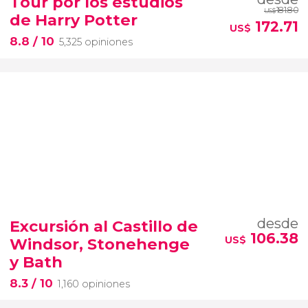
Tour por los estudios
181.80
US$
de Harry Potter
172.71
US$
8.8
/ 10
5,325 opiniones
desde
Excursión al Castillo de
106.38
US$
Windsor, Stonehenge
y Bath
8.3
/ 10
1,160 opiniones