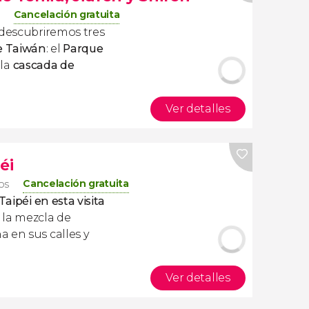
Cancelación gratuita
 descubriremos tres
e Taiwán
: el
Parque
 la
cascada de
Ver detalles
éi
Cancelación gratuita
ros
Taipéi en esta visita
is la mezcla de
 en sus calles y
Ver detalles