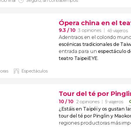
cio final
Seguro, sin contratiempos
Ópera china en el tea
9.3
/ 10
3 opiniones
49 viajeros
Adentraos en el colorido mund
escénicas tradicionales de Tai
entrada para un
espectáculo d
teatro TaipeiEYE
.
horas
Espectáculos
Tour del té por Ping
10
/ 10
2 opiniones
9 viajeros
¿Estáis en Taipéi y os gustan la
tour del té por Pinglin y Maok
regiones productoras más imp