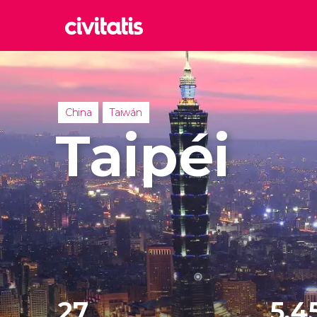
Rom
Italia
Lond
China
Taiwán
Reino 
Taipéi
Edim
Reino 
Marr
Marrue
Esta
Turquía
27
5,4