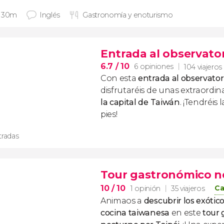
 30m
Inglés
Gastronomía y enoturismo
Entrada al observatori
6.7
/ 10
6 opiniones
104 viajeros
Con esta
entrada al observatori
disfrutaréis de unas extraordin
la capital de Taiwán
. ¡Tendréis
pies!
tradas
Tour gastronómico no
10
/ 10
Ca
1 opinión
35 viajeros
Animaos a
descubrir los exótic
cocina taiwanesa
en este
tour