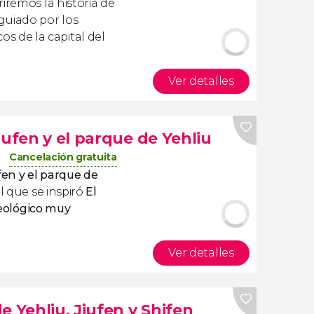
iremos la historia de
guiado por los
de la capital del
Ver detalles
iufen y el parque de Yehliu
Cancelación gratuita
fen y el parque de
l que se inspiró
El
eológico muy
Ver detalles
e Yehliu, Jiufen y Shifen