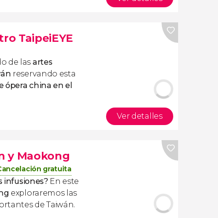
tro TaipeiEYE
o de las
artes
wán
reservando esta
e ópera china en el
Ver detalles
lin y Maokong
Cancelación gratuita
s infusiones?
En este
ong
exploraremos las
ortantes de Taiwán.