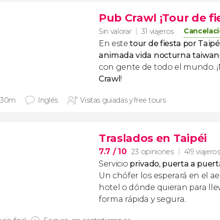
Pub Crawl ¡Tour de fie
Cancelaci
Sin valorar
31 viajeros
En este
tour de fiesta por Taipé
animada vida nocturna taiwan
con gente de todo el mundo. 
Crawl
!
 30m
Inglés
Visitas guiadas y free tours
Traslados en Taipéi
7.7
/ 10
23 opiniones
419 viajero
Servicio
privado, puerta a puert
Un chófer los esperará en el ae
hotel o dónde quieran para lle
forma rápida y segura.