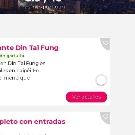
así nos puntúan
ante Din Tai Fung
ón gratuita
en
Din Tai Fung
es
les en Taipéi
. En
r el menú que
Ver detalles
mpleto con entradas