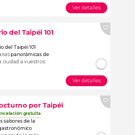
Ver detalles
o del Taipéi 101
o del Taipéi 101
arias
panorámicas de
 la ciudad a vuestros
Ver detalles
cturno por Taipéi
ncelación gratuita
os sabores de la
 gastronómico