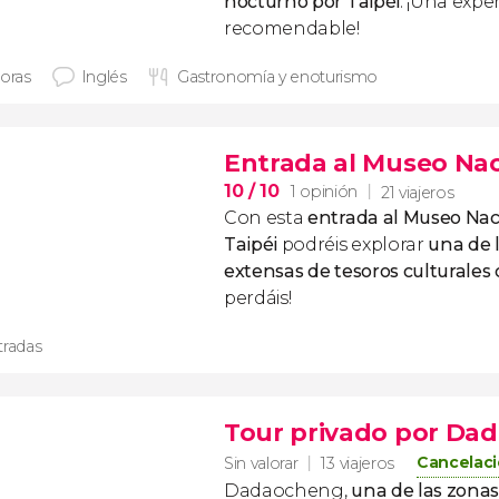
nocturno por Taipéi
. ¡Una expe
recomendable!
horas
Inglés
Gastronomía y enoturismo
Entrada al Museo Nac
10
/ 10
1 opinión
21 viajeros
Con esta
entrada al Museo Naci
Taipéi
podréis explorar
una de 
extensas de tesoros culturales
perdáis!
tradas
Tour privado por Da
Cancelaci
Sin valorar
13 viajeros
Dadaocheng,
una de las zona