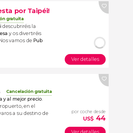
sta por Taipéi!
ón gratuita
i
descubriréis la
esa
y os divertiréis
¡Nos vamos de
Pub
Ver detalles
Cancelación gratuita
s
a y al mejor precio
.
ropuerto, en el
por coche desde
varos a su destino de
44
US$
Ver detalles