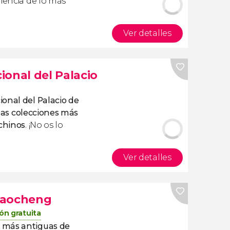
riencia de lo más
Ver detalles
ional del Palacio
onal del Palacio de
las colecciones más
 chinos
. ¡No os lo
Ver detalles
daocheng
ón gratuita
s más antiguas de