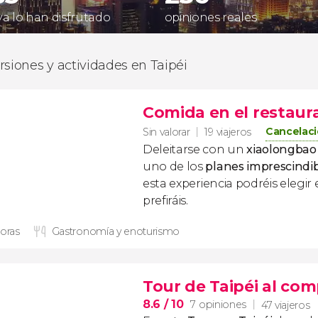
 ya lo han disfrutado
opiniones reales
rsiones y actividades en Taipéi
Comida en el restaur
Cancelaci
Sin valorar
19 viajeros
Deleitarse con un
xiaolongbao
uno de los
planes imprescindib
esta
experiencia podréis elegi
prefiráis.
horas
Gastronomía y enoturismo
Tour de Taipéi al co
8.6
/ 10
7 opiniones
47 viajeros