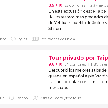
8.9
/ 10
25 opiniones
213 viajeros
En esta excursión desde Taipéi
de los
tesoros más preciados d
de Yehliu
, el
pueblo de Jiufen
y
Shifen
.
 15m
Inglés
Excursiones de un día
Tour privado por Taip
9.6
/ 10
34 opiniones
1,180 viaje
Descubrid los mejores sitios de 
guiada en español a pie
. Viviré
cultura popular con la moderna
mercados.
 8h
Español
Visitas guiadas y free tours