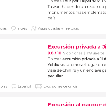
En este
Tour por Taipéi
descubr
Taiwán haciendo un recorrido 
monumentos más emblemáticos 
país.
horas
Inglés
Visitas guiadas y free tours
Excursión privada a J
9.8
/ 10
9 opiniones
179 viajeros
En esta
excursión privada a Jiu
Yehliu
visitaremos el lugar en e
viaje de Chihiro
y un
enclave g
peculiar
.
horas
Español
Excursiones de un día
Excursión al parque d