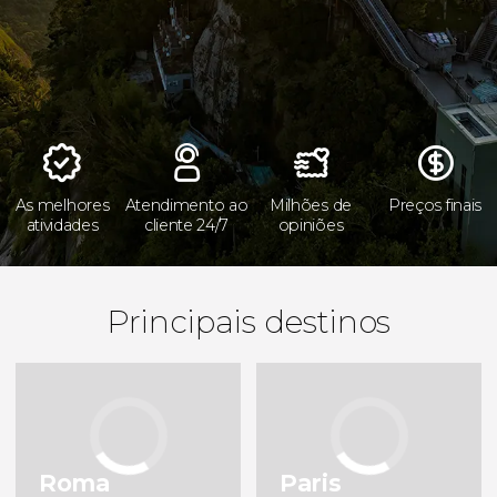
Roma
Paris
Itália
França
Nova Iorque
Cracóvia
Estados Unidos
Polónia
Londres
Florença
Reino Unido
Itália
As melhores
Atendimento ao
Milhões de
Preços finais
atividades
cliente 24/7
opiniões
Budapeste
Atenas
Hungria
Grécia
Edimburgo
Madrid
Principais destinos
Reino Unido
Espanha
Barcelona
Tóquio
Espanha
Japão
Marraquexe
Amesterdão
Marrocos
Holanda
Roma
Paris