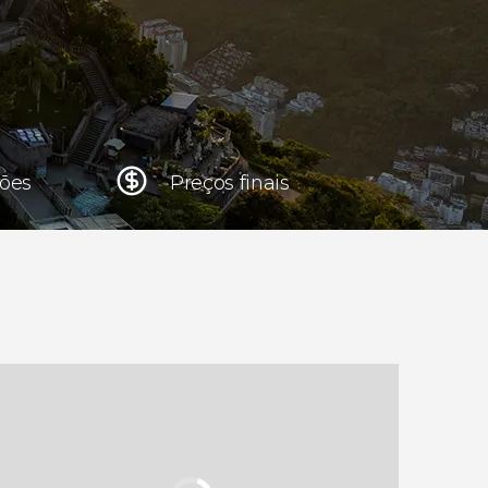
Cracóvia
Polónia
Atenas
Grécia
iões
Preços finais
Tóquio
Japão
Lisboa
Portugal
Bruxelas
Bélgica