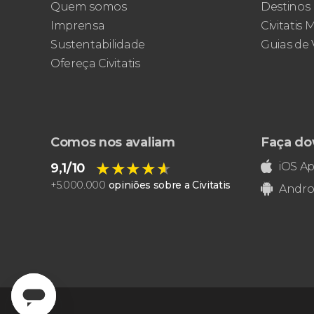
impressionistas mais famosas do mundo
Quem somos
Destinos
Imprensa
Civitatis
Sustentabilidade
Guias de
Ofereça Civitatis
Comos nos avaliam
Faça do
★★★★★
★★★★★
iOS A
9,1/10
+
5.000.000
opiniões sobre a Civitatis
Andro