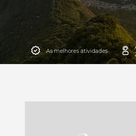
Roma
Itália
Londres
Reino Unido
As melhores atividades
Edimburgo
Reino Unido
Marraquexe
Marrocos
Istambul
Turquia