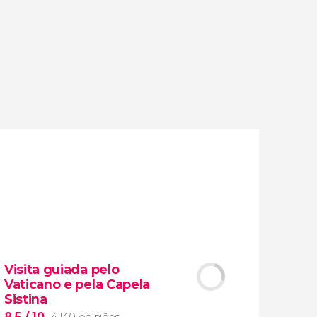
opiniões
atividades
9,2
/ 10
1.779.396
viajantes
avaliação
Visita guiada pelo
Vaticano e pela Capela
Sistina
8,5
/ 10
4.140 opiniões