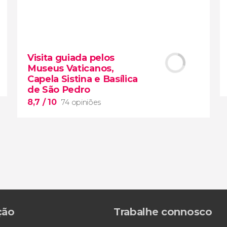
9,1


14.884 opiniões
tour VIP pelo Bronx, Queens e
Visita guiada pelos
Brooklyn
Museus Vaticanos,
grupos reduzidos
Capela Sistina e Basílica
Long Island City
de São Pedro
8,7
/ 10
74 opiniões
8,7


ção
Trabalhe connosco
74 opiniões