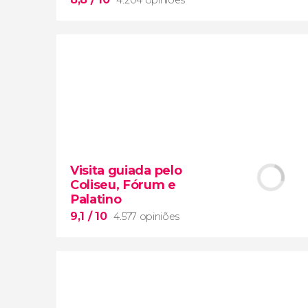
8,8


4.204 opiniões
Visita guiada pelo
Coliseu, Fórum e
visita ao Coliseu
Porta dos
Palatino
Gladiadores
do Coliseu de Roma
9,1
/ 10
4.577 opiniões