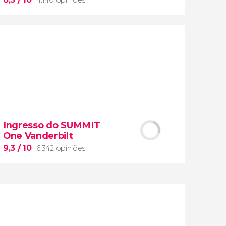
8,5


4.140 opiniões
Ingresso do SUMMIT
One Vanderbilt
Museus do Vaticano e a
Capela Sistina
9,3
/ 10
6.342 opiniões