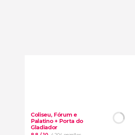
opiniões
atividades
9,2
/ 10
4.066.441
viajantes
avaliação
Coliseu, Fórum e
Palatino + Porta do
Gladiador
8,8
/ 10
4.204 opiniões