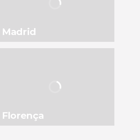
Madrid
116
145.623
opiniões
atividades
9,1
/ 10
3.051.374
viajantes
avaliação
Florença
80
119.398