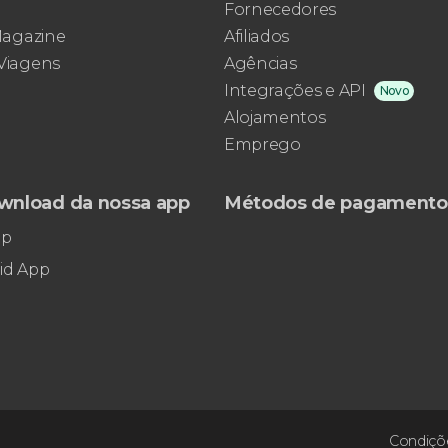
Fornecedores
Museus Vaticanos, a Capela
 Magazine
Afiliados
Sistina e a Basílica de São Pedro
 Viagens
Agências
Integrações e API
Novo
Alojamentos
Emprego
wnload da nossa app
Métodos de pagamento
pp
id App
Condiçõe