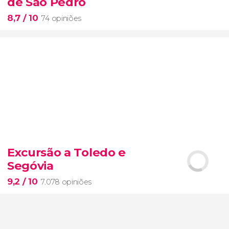
de São Pedro
8,7
/ 10
74 opiniões
8,7


74 opiniões
Excursão a Toledo e
Segóvia
Museus Vaticanos, a Capela Sistina e a Basílica de São
Pedro
9,2
/ 10
7.078 opiniões