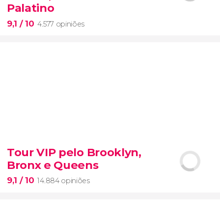
Palatino
9,1
/ 10
4.577 opiniões
9,1


4.577 opiniões
Tour VIP pelo Brooklyn,
três lugares mais importantes da Antiga
Bronx e Queens
Roma
9,1
/ 10
14.884 opiniões