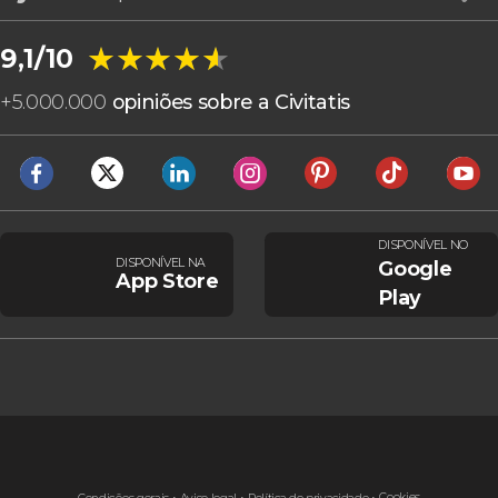
★★★★★
★★★★★
9,1/10
+
5.000.000
opiniões sobre a Civitatis
DISPONÍVEL NO
DISPONÍVEL NA
Google
App Store
Play
Cookies