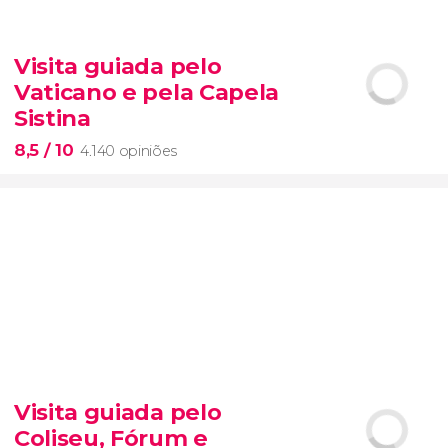


26 opiniões
tour pelo Bronx, Queens e Brooklyn
Visita guiada pelo
Vaticano e pela Capela
Sistina
8,5
/ 10
4.140 opiniões
8,5


4.140 opiniões
Visita guiada pelo
Museus do Vaticano e a Capela Sistina
Coliseu, Fórum e