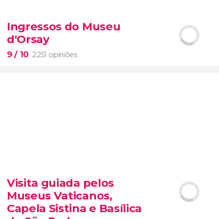


6.342 opiniões
Ingressos do Museu
o ingresso do SUMMIT de Nova York
d'Orsay
mirantes mais icônicos de Manhattan
evitar as filas
opção VIP
9
/ 10
2.251 opiniões
9


2.251 opiniões
Visita guiada pelos
Museus Vaticanos,
pinturas impressionistas mais
famosas do mundo
Capela Sistina e Basílica