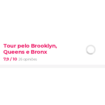
8,8


4.204 opiniões
Tour pelo Brooklyn,
visita ao Coliseu
Porta dos Gladiadores
Queens e Bronx
do Coliseu de Roma
7,9
/ 10
26 opiniões
7,9