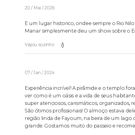
20 / Mai / 2026
E um lugar historico, ondee sempre o Rio Nilo 
Manar simplesmente deu um show sobre o Egit
Viajou sozinho
07 / Jan / 2024
Experiência incrível! A pirâmide e o templo f
ver como é um oásis e a vida de seus habitan
super atenciosos, carismáticos, organizados, 
São ótimos profissionais! O almoço estava d
região linda de Fayoum, na beira de um lago
grande. Gostamos muito do passeio e recom