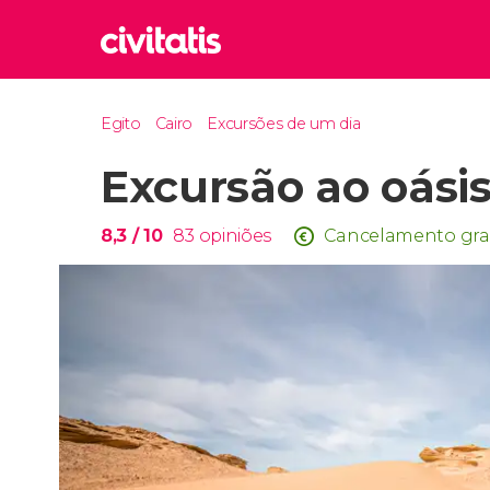
Rom
Egito
Cairo
Excursões de um dia
Itália
Excursão ao oási
Lond
Reino 
Edim
8,3
/ 10
83
opiniões
Cancelamento gra
Reino 
Marr
Marroc
Istam
Turquia