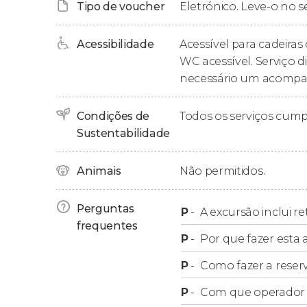
Tipo de voucher
Eletrónico. Leve-o no s
Acessibilidade
Acessível para cadeiras 
WC acessível. Serviço d
necessário um acompa
Condições de
Todos os serviços cum
Sustentabilidade
Animais
Não permitidos.
Perguntas
P
-
A excursão inclui re
frequentes
P
-
Por que fazer esta a
P
-
Como fazer a reser
P
-
Com que operador f