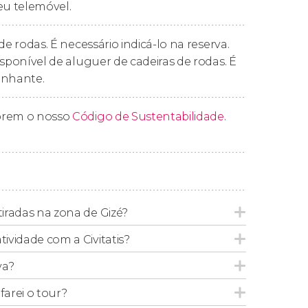
eu telemóvel.
de rodas. É necessário indicá-lo na reserva.
isponível de aluguer de cadeiras de rodas. É
nhante.
prem o nosso
Código de Sustentabilidade
.
tiradas na zona de Gizé?
tividade com a Civitatis?
va?
arei o tour?