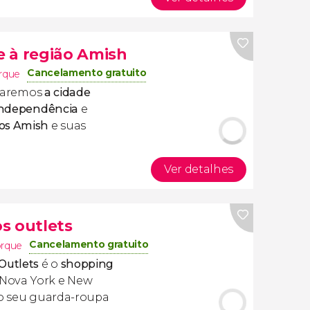
 e à região Amish
Cancelamento gratuito
rque
sitaremos
a
cidade
 Independência
e
dos Amish
e suas
Ver detalhes
s outlets
Cancelamento gratuito
orque
utlets
é o
shopping
Nova York e New
r o seu guarda-roupa