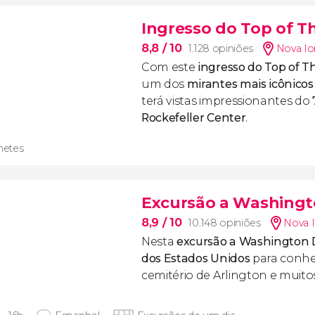
Ingresso do Top of T
8,8
/ 10
1.128 opiniões
Nova Io
Com este
ingresso do Top of T
um dos
mirantes mais icônicos
terá vistas impressionantes do
Rockefeller Center
.
lhetes
Excursão a Washing
8,9
/ 10
10.148 opiniões
Nova 
Nesta
excursão a Washington
dos Estados Unidos
para conhe
cemitério de Arlington e muito