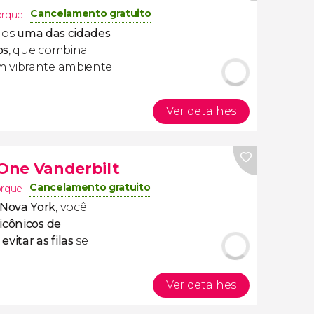
Cancelamento gratuito
orque
emos
uma das cidades
os
, que combina
m vibrante ambiente
Ver detalhes
One Vanderbilt
Cancelamento gratuito
orque
 Nova York
, você
icônicos de
á
evitar as filas
se
Ver detalhes