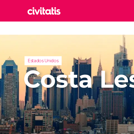
Rom
Itália
Lond
Reino 
Estados Unidos
Edim
Costa Le
Reino 
Marr
Marroc
Istam
Turquia