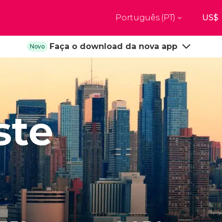
Português (PT)
Top destinos
Faça o download da nova app
Novo
a
Paris
Nova Ior
França
Estados Uni
res
Budapeste
Florença
Unido
Hungria
Itália
burgo
Madrid
Barcelon
ste
Unido
Espanha
Espanha
aquexe
Amesterdão
Milão
os
Holanda
Itália
bul
Praga
Porto
República Checa
Portugal
Ver todos os destinos