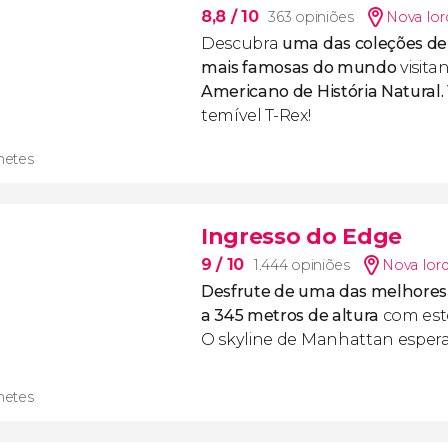
8,8
/ 10
363 opiniões
Nova Ior
Descubra
uma das coleções de 
mais famosas do mundo
visita
Americano de História Natural.
temível T-Rex!
lhetes
Ingresso do Edge
9
/ 10
1.444 opiniões
Nova Ior
Desfrute de uma das melhores 
a 345 metros de altura
com es
O skyline de Manhattan espera
lhetes