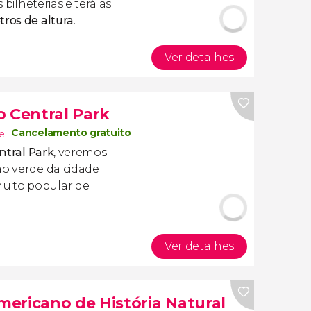
s bilheterias e terá as
tros de altura
.
Ver detalhes
o Central Park
Cancelamento gratuito
e
ntral Park
, veremos
ão verde da cidade
uito popular de
Ver detalhes
ericano de História Natural