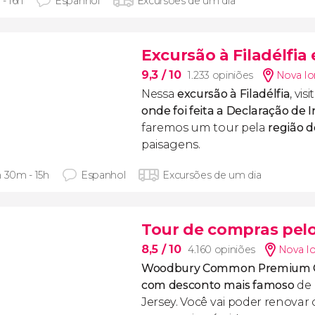
 - 16h
Espanhol
Excursões de um dia
Excursão à Filadélfia
9,3
/ 10
1.233 opiniões
Nova Io
Nessa
excursão à Filadélfia
, vi
onde foi feita a Declaração de
faremos um tour pela
região 
paisagens.
h 30m - 15h
Espanhol
Excursões de um dia
Tour de compras pelo
8,5
/ 10
4.160 opiniões
Nova I
Woodbury Common Premium O
com desconto mais famoso
de 
Jersey. Você vai poder renova