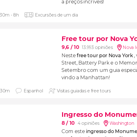
a preços incríveis!
 30m - 8h
Excursões de um dia
Free tour por Nova Y
9,6
/ 10
13.993 opiniões
Nova I
Neste
free tour por Nova York
,
Street, Battery Park e o Memori
Setembro com um guia especia
vindo a Manhattan!
 30m
Espanhol
Visitas guiadas e free tours
Ingresso do Monumen
8
/ 10
4 opiniões
Washington
Com este
ingresso do Monume