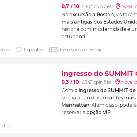
8,7
/ 10
1.407 opiniões
Nova I
Na
excursão a Boston
, visitar
mais antigas dos Estados Unid
história com modernidade e u
estudantil.
 horas
Espanhol
Excursões de um dia
Ingresso do SUMMIT 
9,3
/ 10
6.347 opiniões
Nova I
Com
o ingresso do SUMMIT de
subirá a um dos
mirantes mais 
Manhattan
. Além disso, poder
reservar a
opção VIP
.
lhetes