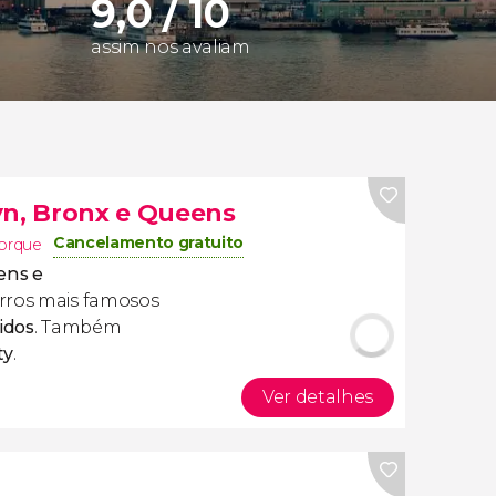
9,0 / 10
assim nos avaliam
yn, Bronx e Queens
Cancelamento gratuito
orque
ens e
rros mais famosos
idos
. Também
ty
.
Ver detalhes