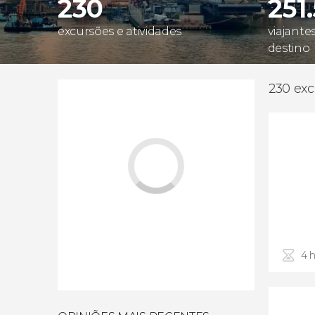
230
251
excursões e atividades
viajante
destino
230 exc
4 