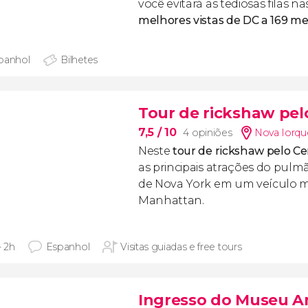
você evitará as tediosas filas na
melhores vistas de DC a 169 me
panhol
Bilhetes
Tour de rickshaw pel
7,5
/ 10
4 opiniões
Nova Iorqu
Neste
tour de rickshaw
pelo Ce
as principais atrações do pulm
de Nova York em um veículo m
Manhattan.
- 2h
Espanhol
Visitas guiadas e free tours
Ingresso do Museu Am