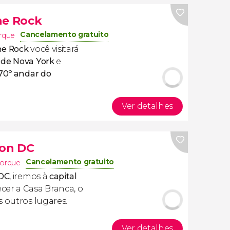
he Rock
Cancelamento gratuito
rque
he Rock
você visitará
 de Nova York
e
70º andar do
Ver detalhes
ton DC
Cancelamento gratuito
Iorque
 DC
, iremos à
capital
cer a Casa Branca, o
s outros lugares.
Ver detalhes