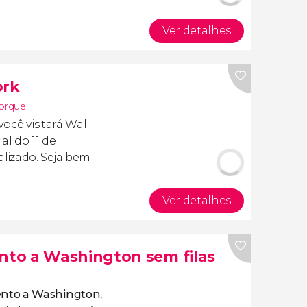
Ver detalhes
ork
orque
 você visitará Wall
al do 11 de
lizado. Seja bem-
Ver detalhes
to a Washington sem filas
nto a Washington
,