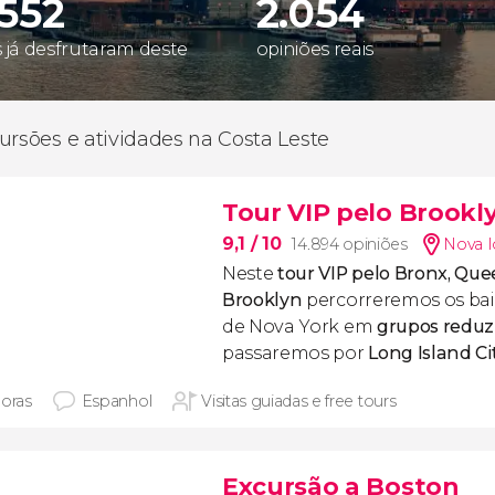
.552
2.054
s já desfrutaram deste
opiniões reais
ursões e atividades na Costa Leste
Tour VIP pelo Brookl
9,1
/ 10
14.894 opiniões
Nova I
Neste
tour VIP pelo Bronx, Que
Brooklyn
percorreremos os bai
de Nova York em
grupos reduz
passaremos por
Long Island Ci
horas
Espanhol
Visitas guiadas e free tours
Excursão a Boston