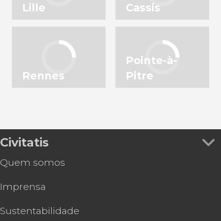
Lille
Cassis
Pointe-à-
Rennes
Pitre
Civitatis
Quem somos
Imprensa
Sustentabilidade