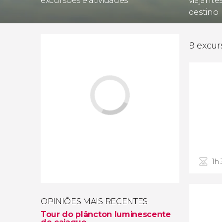
excursões e atividades
viajante
destino
9 excur
1h
OPINIÕES MAIS RECENTES
Tour do plâncton luminescente