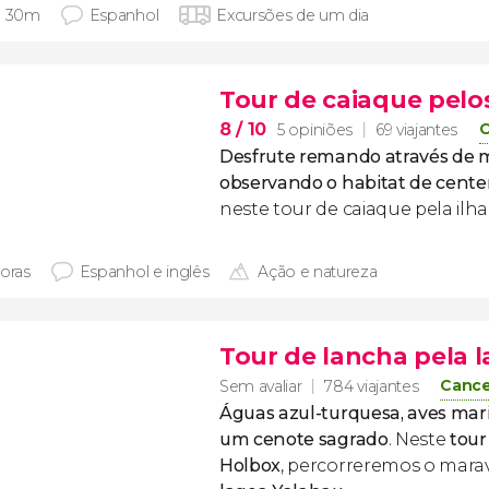
h 30m
Espanhol
Excursões de um dia
Tour de caiaque pel
8
/ 10
C
5 opiniões
69 viajantes
Desfrute remando através de 
observando o habitat de cente
neste tour de caiaque pela ilha
horas
Espanhol e inglês
Ação e natureza
Tour de lancha pela 
Cance
Sem avaliar
784 viajantes
Águas azul-turquesa, aves mari
um cenote sagrado
. Neste
tour
Holbox
, percorreremos o mara