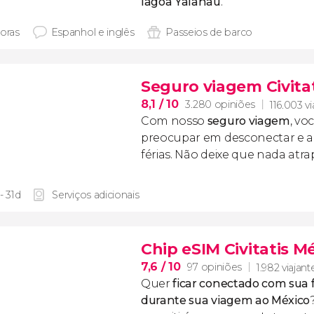
lagoa Yalahau
.
horas
Espanhol e inglês
Passeios de barco
Seguro viagem Civita
8,1
/ 10
3.280 opiniões
116.003 vi
Com nosso
seguro viagem
, vo
preocupar em desconectar e ap
férias. Não deixe que nada atr
- 31d
Serviços adicionais
Chip eSIM Civitatis M
7,6
/ 10
97 opiniões
1.982 viajant
Quer
ficar conectado com sua 
durante sua viagem ao México