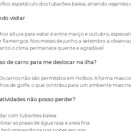
fico espetáculo dos tubarões-baleia, atraindo viajantes
do visitar
hor altura para visitar é entre março e outubro, especi
r flamengos. Nos meses de junho a setembro a observaç
nto o clima permanece quente e agradável.
so de carro para me deslocar na ilha?
Os carros não são permitidos em Holbox. A forma mais co
nhos de golfe, o que contribui para um ambiente mais tra
atividades não posso perder?
ar com tubarões-baleia.
lorar as praias de água rasa e areia fina.
 bioluminescência nas noites escuras.