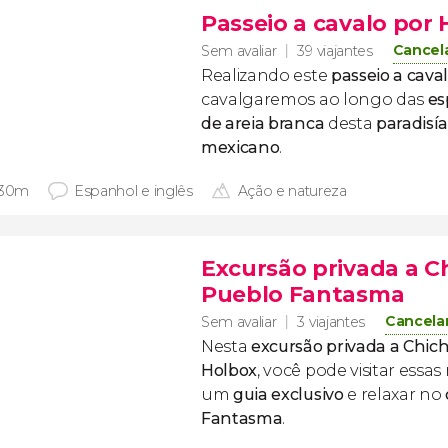
Passeio a cavalo por
Cancel
Sem avaliar
39 viajantes
Realizando este
passeio a cava
cavalgaremos ao longo das
es
de areia branca
desta
paradisía
mexicano
.
 30m
Espanhol e inglês
Ação e natureza
Excursão privada a C
Pueblo Fantasma
Cancela
Sem avaliar
3 viajantes
Nesta
excursão privada a Chich
Holbox
, você pode visitar essa
um
guia exclusivo
e relaxar no
Fantasma
.