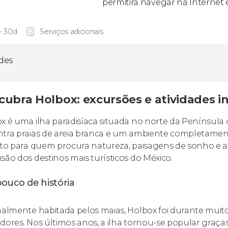
permitirá navegar na Internet 
 - 30d
Serviços adicionais
ades
cubra Holbox: excursões e atividades i
x é uma ilha paradisíaca situada no norte da Península
tra praias de areia branca e um ambiente completamente
ito para quem procura natureza, paisagens de sonho e at
são dos destinos mais turísticos do México.
ouco de história
nalmente habitada pelos maias, Holbox foi durante mu
dores. Nos últimos anos, a ilha tornou-se popular graça