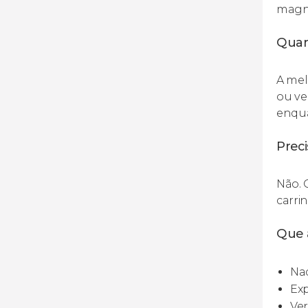
magní
Quan
A mel
ou ve
enqua
Preci
Não. 
carri
Que 
Nad
Exp
Ver