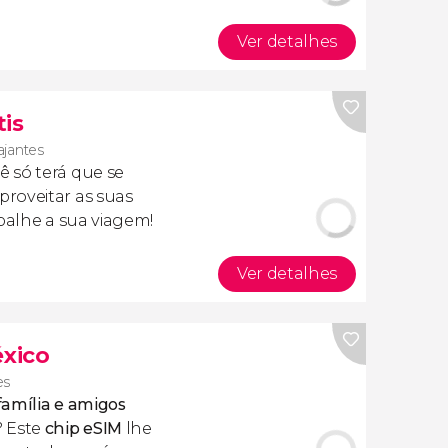
Ver detalhes
tis
ajantes
cê só terá que se
roveitar as suas
apalhe a sua viagem!
Ver detalhes
éxico
es
família e amigos
? Este
chip eSIM
lhe