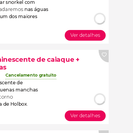
car snorkel com
nadaremos
nas águas
um dos maiores
Ver detalhes
inescente de caiaque +
as
Cancelamento gratuito
scente de
uenas manchas
torno
ha de Holbox
.
Ver detalhes