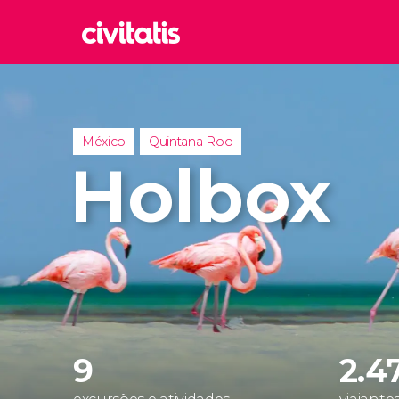
Rom
Itália
Lond
México
Quintana Roo
Reino 
Holbox
Edim
Reino 
Marr
Marroc
Istam
Turquia
9
2.4