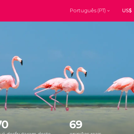
Português (PT)
Top destinos
a
Paris
Nova Ior
França
Estados Uni
res
Florença
Budapes
Unido
Itália
Hungria
burgo
Madrid
Barcelon
Unido
Espanha
Espanha
aquexe
Amesterdão
Milão
os
Holanda
Itália
bul
Praga
Porto
República Checa
Portugal
70
69
Ver todos os destinos