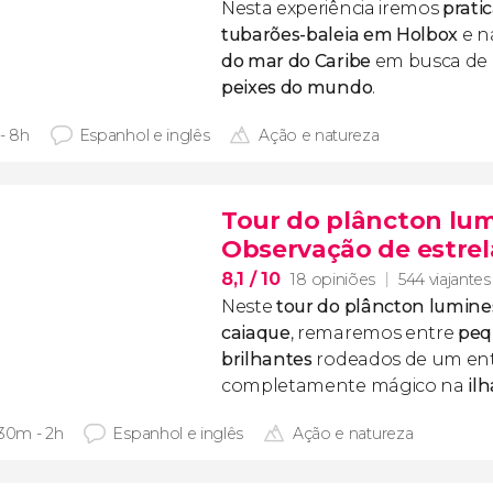
Nesta experiência iremos
prati
tubarões-baleia em Holbox
e 
do mar do Caribe
em busca de
peixes do mundo
.
 - 8h
Espanhol e inglês
Ação e natureza
Tour do plâncton lum
Observação de estrel
8,1
/ 10
18 opiniões
544 viajantes
Neste
tour do plâncton lumine
caiaque
, remaremos entre
peq
brilhantes
rodeados de um en
completamente mágico na
il
 30m - 2h
Espanhol e inglês
Ação e natureza