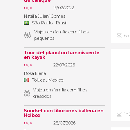
de caiaque
15/02/2022
10,0
Natália Juliani Gomes
São Paulo , Brasil
Viajou em família com filhos
6h
pequenos
Tour del plancton luminiscente
en kayak
22/07/2026
10,0
Rosa Elena
Toluca , México
Viajou em família com filhos
crescidos
Snorkel con tiburones ballena en
1h
Holbox
28/07/2026
10,0