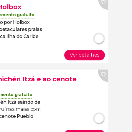
 Holbox
amento gratuito
lo por Holbox
petaculares praias
ca ilha do Caribe
Ver detalhes
hichén Itzá e ao cenote
mento gratuito
én Itzá saindo de
s ruínas maias com
cenote Pueblo