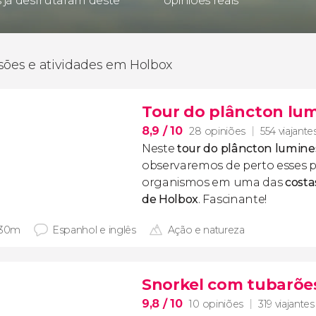
s já desfrutaram deste
opiniões reais
sões e atividades em Holbox
Tour do plâncton lu
8,9
/ 10
28 opiniões
554 viajante
Neste
tour do plâncton lumine
observaremos de perto esses
p
organismos em uma das
costa
de Holbox
. Fascinante!
 30m
Espanhol e inglês
Ação e natureza
Snorkel com tubarõe
9,8
/ 10
10 opiniões
319 viajantes