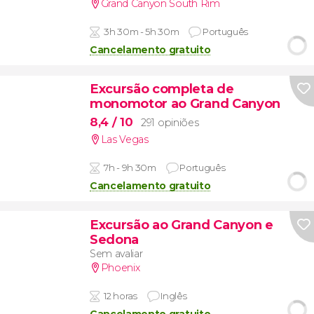
Grand Canyon South Rim
3h 30m - 5h 30m
Português
Cancelamento gratuito
Excursão completa de
monomotor ao Grand Canyon
8,4
/ 10
291 opiniões
Las Vegas
7h - 9h 30m
Português
Cancelamento gratuito
Excursão ao Grand Canyon e
Sedona
Sem avaliar
Phoenix
12 horas
Inglês