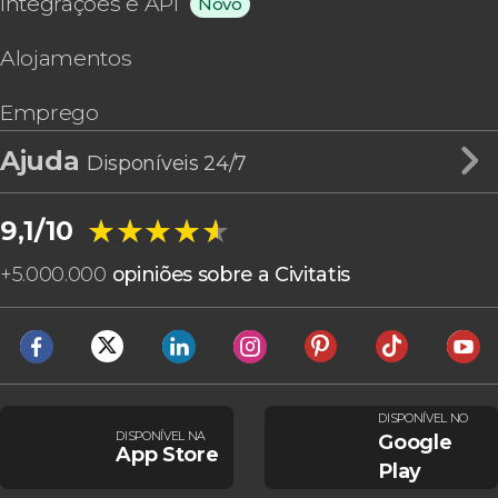
Integrações e API
Novo
Alojamentos
Emprego
Ajuda
Disponíveis 24/7
★★★★★
★★★★★
9,1/10
+
5.000.000
opiniões sobre a Civitatis
DISPONÍVEL NO
DISPONÍVEL NA
Google
App Store
Play