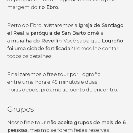
margem do
rio Ebro
.
Perto do Ebro, avistaremos a
igreja de
Santiago
el Real
, a
paróquia de San Bartolomé
e
a
muralha do Revellín
. Você sabia que
Logroño
foi uma cidade fortificada
? Iremos lhe contar
todos os detalhes.
Finalizaremos o free tour por Logroño
entre uma hora e 45 minutos e duas
horas depois, próximo ao ponto de encontro.
Grupos
Nosso free tour
não aceita grupos de mais de 6
pessoas
, mesmo se forem feitas reservas