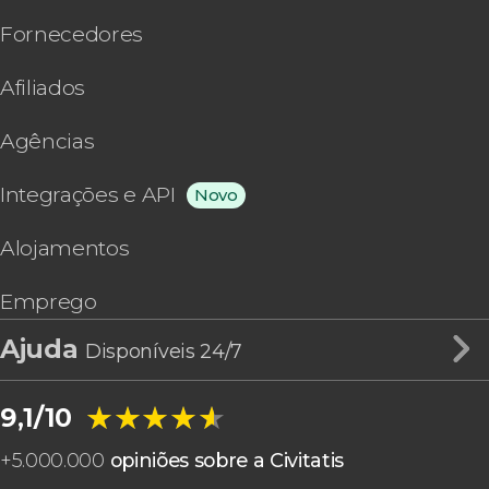
Fornecedores
Afiliados
Agências
Integrações e API
Novo
Alojamentos
Emprego
Ajuda
Disponíveis 24/7
★★★★★
★★★★★
9,1/10
+
5.000.000
opiniões sobre a Civitatis