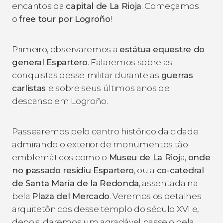
encantos da
capital de La Rioja
. Começamos
o
free tour por Logroño
!
Primeiro, observaremos a
estátua equestre do
general
Espartero
. Falaremos sobre as
conquistas desse
militar durante as
guerras
carlistas
e sobre seus últimos anos de
descanso em Logroño.
Passearemos pelo centro histórico da cidade
admirando o exterior de monumentos tão
emblemáticos como o
Museu de La Rioj
a,
onde
no passado residiu Espartero
, ou a
co-catedral
de Santa María de la Redonda
, assentada na
bela
Plaza del Mercado
. Veremos os detalhes
arquitetônicos desse templo do século XVI e,
depois, daremos um agradável passeio pela