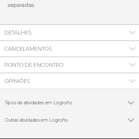
separadas.
DETALHES
CANCELAMENTOS
PONTO DE ENCONTRO
OPINIÕES
Tipos de atividades em Logroño
Gastronomia e enoturismo
Outras atividades em Logroño
Free tour das bruxas de Logroño