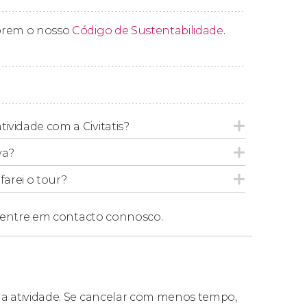
 iluminação impressionante para nos
prem o nosso
Código de Sustentabilidade
.
o. Ficaremos maravilhados com seus
mos o
Palácio Real de Milão
e a
estátua de
vamos nos despedir e finalizar o percurso.
tividade com a Civitatis?
va?
arei o tour?
entre em contacto connosco.
 da atividade. Se cancelar com menos tempo,