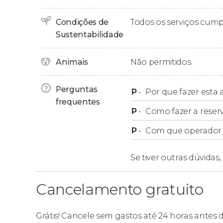
Exato! A
Catedral de Milão
nos espera com uma
Condições de
Todos os serviços cum
oferecer uma das melhores vistas do percurs
Sustentabilidade
detalhes arquitetônicos e bem de perto vere
Vittorio Emanuele II
.
Animais
Não permitidos.
Finalmente, após duas horas de tour noturno, 
Perguntas
P
-
Por que fazer esta a
frequentes
P
-
Como fazer a reser
P
-
Com que operador f
Se tiver outras dúvidas,
Cancelamento gratuito
Grátis! Cancele sem gastos até 24 horas antes