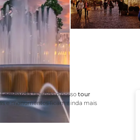
a Lombardia
fazendo o nosso
tour
ruas e monumentos ficam ainda mais