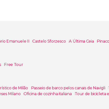
torio Emanuele II
Castelo Sforzesco
A Última Ceia
Pinac
rs
Free Tour
ístico de Milão
Passeio de barco pelos canais de Navigli
nses Milano
Oficina de cozinha italiana
Tour de bicicleta e