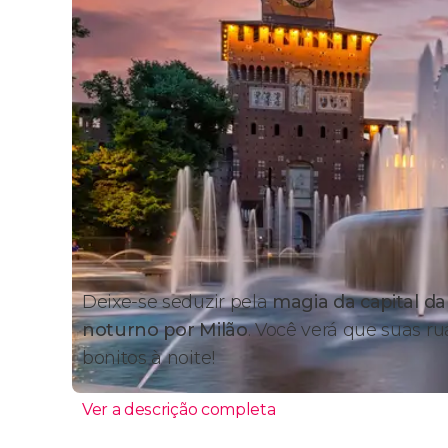
Deixe-se seduzir pela
magia da capital d
noturno por Milão
. Você verá que suas 
bonitos à noite!
Ver a descrição completa
Itinerário