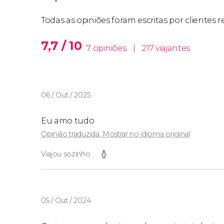
Todas as opiniões foram escritas por clientes
7,7 / 10
7 opiniões
|
217 viajantes
06 / Out / 2025
Eu amo tudo
Opinião traduzida. Mostrar no idioma original
Viajou sozinho
05 / Out / 2024