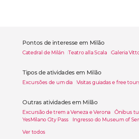
Pontos de interesse em Milão
Catedral de Milán
Teatro alla Scala
Galeria Vit
Ver todos
Tipos de atividades em Milão
Excursões de um dia
Visitas guiadas e free tou
Ver todos
Outras atividades em Milão
Excursão de trem a Veneza e Verona
Ônibus tur
YesMilano City Pass
Ingresso do Museum of Se
Tour de bicicleta pela Milão desconhecida
Ver todos