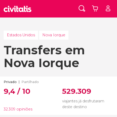
Estados Unidos
Nova Iorque
Transfers em
Nova Iorque
Privado
Partilhado
9,4 / 10
529.309
viajantes já desfrutaram
deste destino
32.309 opiniões