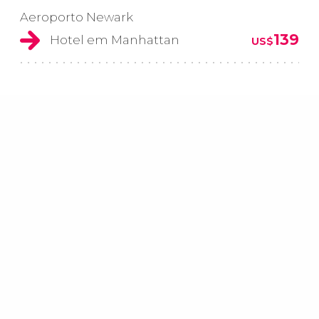
Aeroporto Newark
139
Hotel em Manhattan
US$