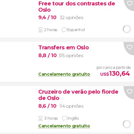
Free tour dos contrastes de
Oslo
9,4
/ 10
32 opiniões
2 horas
Espanhol
Transfers em Oslo
8,8
/ 10
315 opiniões
por carro a partir de
130,64
Cancelamento gratuito
US$
Cruzeiro de verão pelo fiorde
de Oslo
8,6
/ 10
94 opiniões
3 horas
Inglês
Cancelamento gratuito