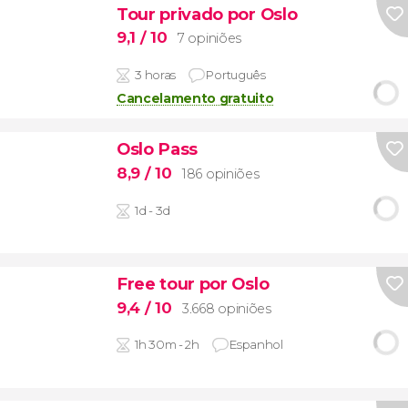
Tour privado por Oslo
9,1
/ 10
7 opiniões
3 horas
Português
Cancelamento gratuito
Oslo Pass
8,9
/ 10
186 opiniões
1d - 3d
Free tour por Oslo
9,4
/ 10
3.668 opiniões
1h 30m - 2h
Espanhol