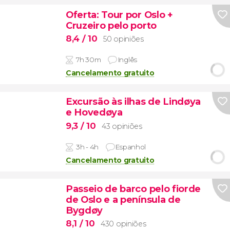
Oferta: Tour por Oslo +
Cruzeiro pelo porto
8,4
/ 10
50 opiniões
7h 30m
Inglês
Cancelamento gratuito
Excursão às ilhas de Lindøya
e Hovedøya
9,3
/ 10
43 opiniões
3h - 4h
Espanhol
Cancelamento gratuito
Passeio de barco pelo fiorde
de Oslo e a península de
Bygdøy
8,1
/ 10
430 opiniões