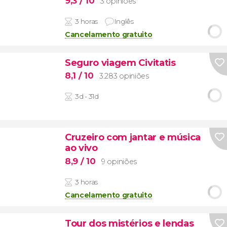
9,3
/ 10
3 opiniões
3 horas
Inglês
Cancelamento gratuito
Seguro viagem Civitatis
8,1
/ 10
3.283 opiniões
3d - 31d
Cruzeiro com jantar e música
ao vivo
8,9
/ 10
9 opiniões
3 horas
Cancelamento gratuito
Tour dos mistérios e lendas