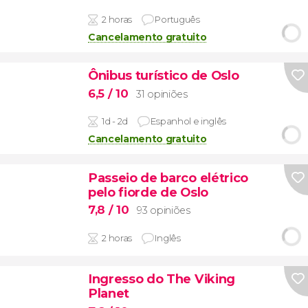
2 horas
Português
Cancelamento gratuito
Ônibus turístico de Oslo
6,5
/ 10
31 opiniões
1d - 2d
Espanhol e inglês
Cancelamento gratuito
Passeio de barco elétrico
pelo fiorde de Oslo
7,8
/ 10
93 opiniões
2 horas
Inglês
Ingresso do The Viking
Planet