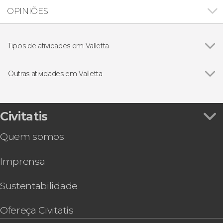
OPINIÕES
Tipos de atividades em Valletta
Excursões de um dia
Outras atividades em Valletta
Ver todos
Tour de tuk tuk por Gozo + Passeio de barco
por Comino e à Lagoa Azul
Ônibus turístico de Malta
Civitatis
Ingresso da Casa Rocca Piccola
Quem somos
Ingresso do The Malta Experience + Santa
Enfermaria
Imprensa
Malta Multi Pass
Ingresso do museu Mysterium Fidei do mosteiro
de Santa Katerina
Sustentabilidade
Tour de quadriciclo por Mellieħa
Malta Discount Card
Ofereça Civitatis
Ingresso do Malta 5D