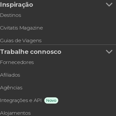
Inspiração
Tour de quadriciclo por Gozo + Passeio de barco
por Comino
Destinos
Civitatis Magazine
Guias de Viagens
Trabalhe connosco
Fornecedores
Afiliados
Agências
Integrações e API
Novo
Alojamentos