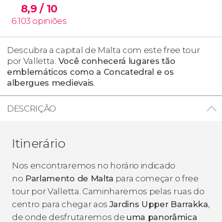
8,9
/ 10
6.103
opiniões
Descubra a capital de Malta com este free tour
por Valletta.
Você conhecerá lugares tão
emblemáticos como a Concatedral e os
albergues medievais
.
DESCRIÇÃO
Itinerário
Nos encontraremos no horário indicado
no
Parlamento de Malta
para começar o free
tour por Valletta. Caminharemos pelas ruas do
centro para chegar aos
Jardins Upper Barrakka
,
de onde desfrutaremos de
uma panorâmica