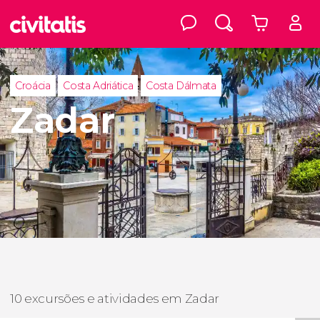
Croácia
Costa Adriática
Costa Dálmata
Zadar
10 excursões e atividades em Zadar