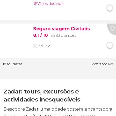
Vários destinos
Seguro viagem Civitatis
8,1
/ 10
3.283 opiniões
3d - 31d
10 atividades
Mostrando 1-10
Zadar: tours, excursões e
actividades inesquecíveis
Descobre Zadar, uma cidade costeira encantadora
junto ao mar Adriático, onde o passado e o