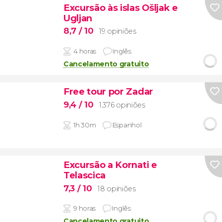
Excursão às islas Ošljak e
Ugljan
8,7
/ 10
19 opiniões
4 horas
Inglês
Cancelamento gratuito
Free tour por Zadar
9,4
/ 10
1.376 opiniões
1h 30m
Espanhol
Excursão a Kornati e
Telascica
7,3
/ 10
18 opiniões
9 horas
Inglês
Cancelamento gratuito