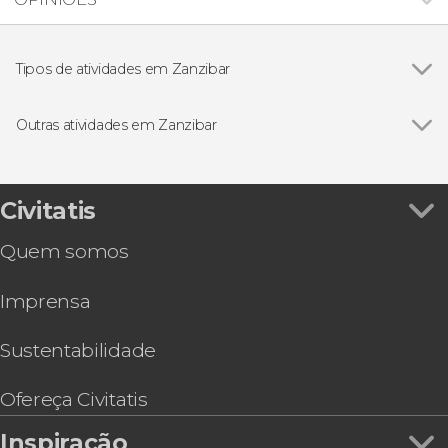
Tipos de atividades em Zanzibar
Ver todos
Excursões de um dia
Gastronomia e enoturismo
Outras atividades em Zanzibar
Visitas guiadas e free tours
Ver todos
Nado com golfinhos em Zanzibar
Visita guiada privada por Stone Town
Tour de quadriciclo por Zanzibar
Civitatis
Passeio de barco por Bawe Island e Nyange
Quem somos
Sandbank com churrasco
Imprensa
Sustentabilidade
Ofereça Civitatis
Inspiração