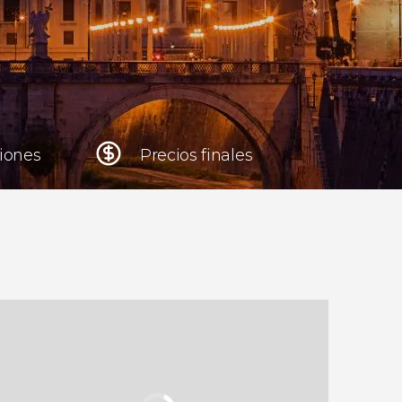
Cracovia
Polonia
Atenas
Grecia
niones
Precios finales
Tokio
Japón
Lisboa
Portugal
Bruselas
Bélgica