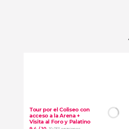
opiniones
actividades
9,2
/ 10
4.064.791
viajeros
valoración
Tour por el Coliseo con
acceso a la Arena +
Visita al Foro y Palatino
9,4
/ 10
19.091 opiniones