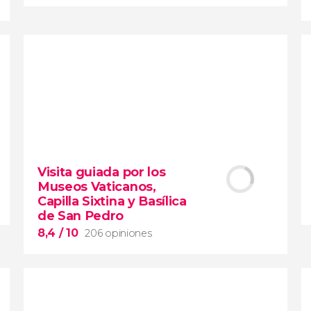
9,1


28.478 opiniones
Contrastes de Nueva York
Visita guiada por los
Museos Vaticanos,
barrios de Queens, el
Capilla Sixtina y Basílica
Bronx y Brooklyn
de San Pedro
8,4
/ 10
206 opiniones