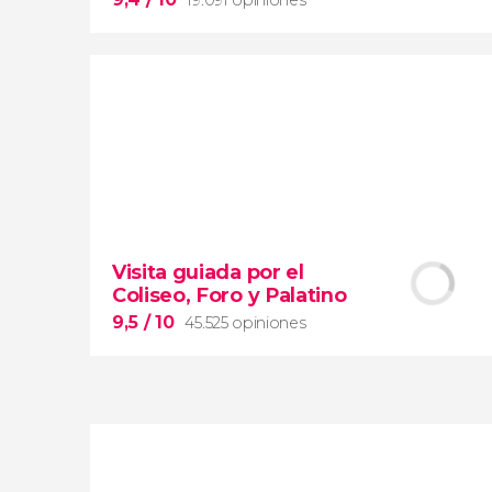
9,4


19.091 opiniones
Visita guiada por el
Arena de gladiadores
Coliseo, Foro y Palatino
visita del Coliseo Romano
el Foro y el Palatino
9,5
/ 10
45.525 opiniones