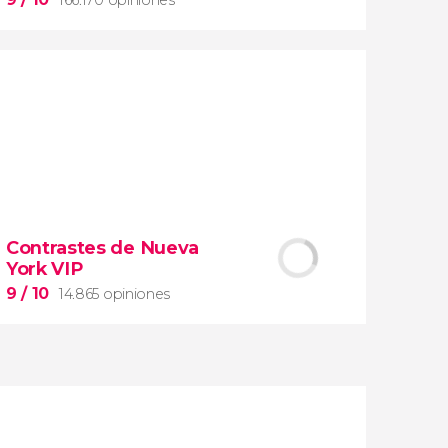
9


166.170 opiniones
Contrastes de Nueva
visita guiada por los Museos Vaticanos y
York VIP
la Capilla Sixtina
9
/ 10
14.865 opiniones
entrada preferente