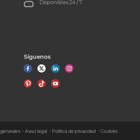
populares desde Madrid
Toledo y
Disponibles 24 / 7
Segovia
la Ciudad de las Tres
Culturas
el acueducto romano
Síguenos
generales
Aviso legal
Política de privacidad
Cookies