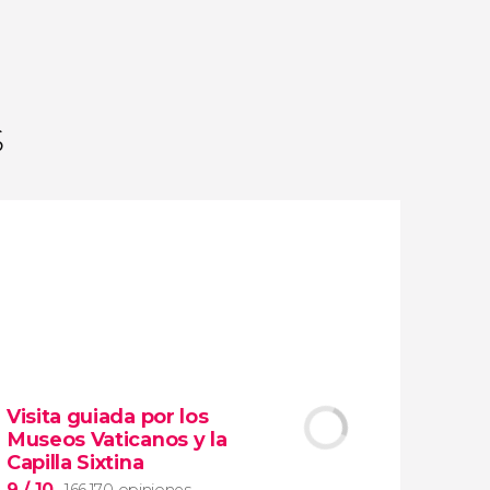
opiniones
actividades
9,2
/ 10
1.775.664
viajeros
valoración
s
Visita guiada por los
Museos Vaticanos y la
Capilla Sixtina
9
/ 10
166.170 opiniones