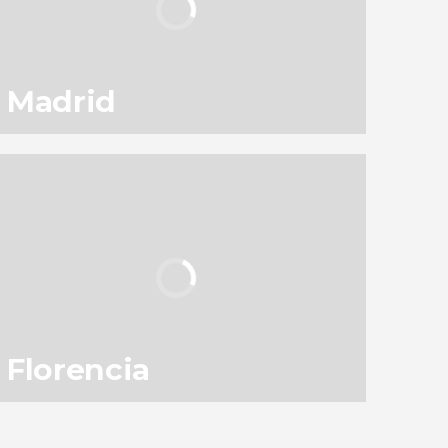
Madrid
130
145.538
opiniones
actividades
9,1
/ 10
3.049.740
viajeros
valoración
Florencia
83
119.301