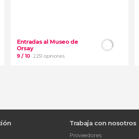
8,4


206 opiniones
Entradas al Museo de
Piedad
Orsay
Museos Vaticanos
Capilla
Sixtina
Basílica de San Pedro
9
/ 10
2.251 opiniones
9


ción
Trabaja con nosotros
2.251 opiniones
Proveedores