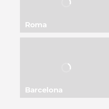
Roma
115
301.756
opiniones
actividades
9,0
/ 10
11.952.107
viajeros
valoración
Barcelona
152
187.561