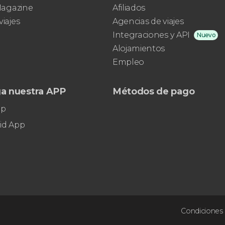
 Magazine
Afiliados
pinturas impresionistas más famosas del
viajes
Agencias de viajes
mundo
Integraciones y API
Nuevo
Alojamientos
Empleo
a nuestra APP
Métodos de pago
pp
id App
Condiciones 