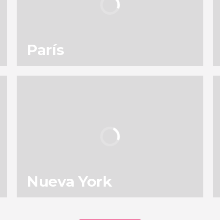
París
137
196.763
opiniones
actividades
9,0
/ 10
4.902.539
viajeros
valoración
Nueva York
153
131.612