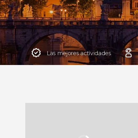
Roma
Italia
Londres
Reino Unido
Las mejores actividades
Edimburgo
Reino Unido
Marrakech
Marruecos
Estambul
Turquía