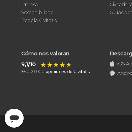
miradores más icónicos de
Prensa
Civitatis
Manhattan
evitar las colas
Sostenibilidad
Guías de 
opción VIP
Regala Civitatis
Cómo nos valoran
Descarg
★★★★★
★★★★★
iOS A
9,1/10
+
5.000.000
opiniones de Civitatis
Andro