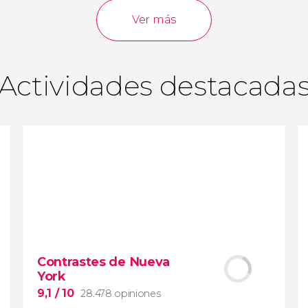
opiniones
actividades
Ver más
9,0
/ 10
3.639.561
viajeros
valoración
Actividades destacada
Contrastes de Nueva
York
9,1
/ 10
28.478 opiniones