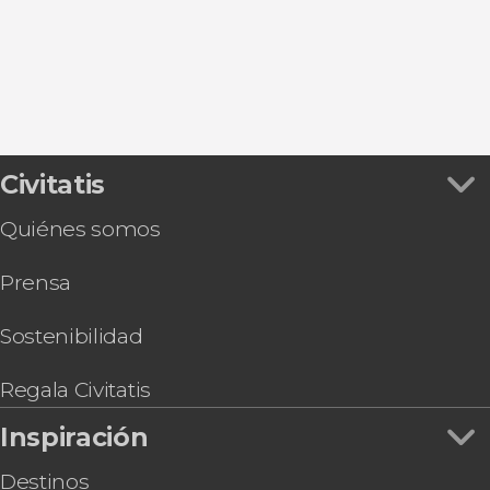
9


Civitatis
2.251 opiniones
Quiénes somos
pinturas impresionistas
más famosas del mundo
Prensa
Sostenibilidad
Regala Civitatis
Inspiración
Destinos