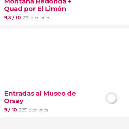
Montaña Redonda +
Quad por El Limón
9,3
/ 10
239 opiniones
9,3


239 opiniones
Entradas al Museo de
Aventura, playas vírgenes y naturaleza
Orsay
excursión a Costa Esmeralda y la Montaña Redonda
playa El Limón
9
/ 10
2.251 opiniones