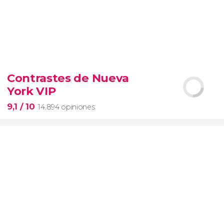
9,3


6.347 opiniones
Contrastes de Nueva
entrada al SUMMIT de Nueva York
York VIP
miradores más icónicos de Manhattan
evitar las colas
opción VIP
9,1
/ 10
14.894 opiniones
9,1

