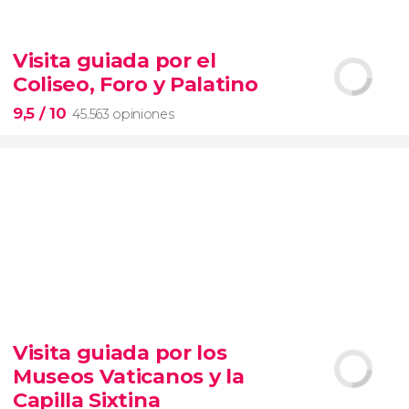
9


28.506 opiniones
Visita guiada por el
Contrastes de Nueva York
Coliseo, Foro y Palatino
barrios de Queens, el Bronx y Brooklyn
9,5
/ 10
45.563 opiniones
9,5


45.563 opiniones
Visita guiada por los
visita guiada por el Coliseo, Foro y Palatino
Museos Vaticanos y la
tour
en español
2000 años de historia
Capilla Sixtina