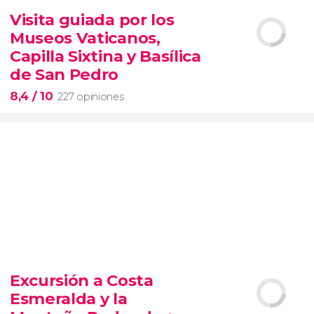
14.894 opiniones
Visita guiada por los
tour de contrastes de Nueva York VIP
Museos Vaticanos,
barrios de Queens, Brooklyn, el Bronx y
Long Island
City
grupos reducidos
Capilla Sixtina y Basílica
de San Pedro
8,4
/ 10
227 opiniones
8,4


227 opiniones
Excursión a Costa
Piedad
Esmeralda y la
Museos Vaticanos
Capilla Sixtina
Basílica de San
Pedro