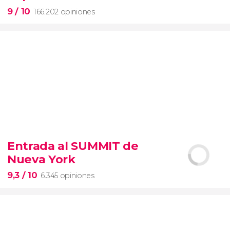
9
/ 10
166.202 opiniones
9


166.202 opiniones
Entrada al SUMMIT de
visita guiada por los Museos Vaticanos y la Capilla
Nueva York
Sixtina
entrada preferente
9,3
/ 10
6.345 opiniones