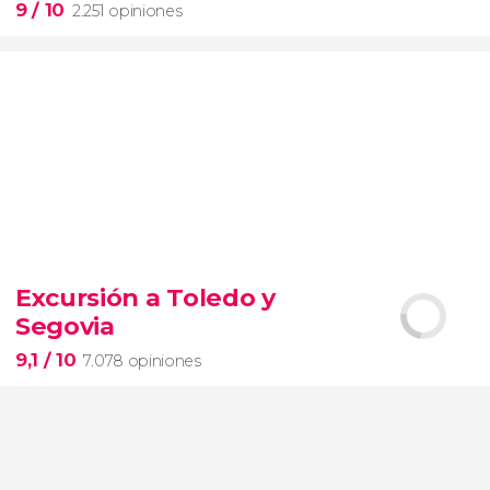
9
/ 10
2.251 opiniones
9


2.251 opiniones
Excursión a Toledo y
Segovia
pinturas impresionistas
más famosas del mundo
9,1
/ 10
7.078 opiniones