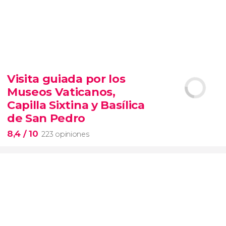
9,3


6.345 opiniones
Visita guiada por los
entrada al SUMMIT de Nueva York
Museos Vaticanos,
miradores más icónicos de Manhattan
evitar las colas
opción VIP
Capilla Sixtina y Basílica
de San Pedro
8,4
/ 10
223 opiniones