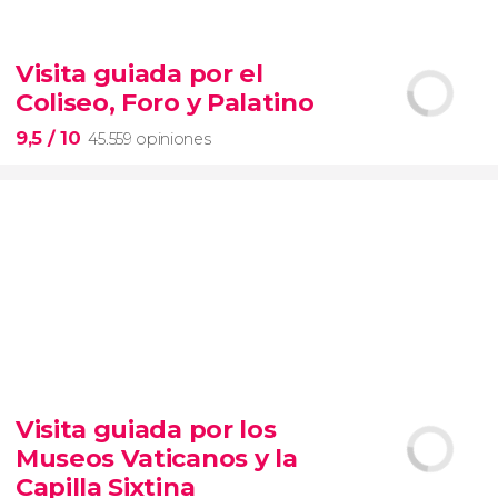
9,1


28.497 opiniones
Visita guiada por el
Contrastes de Nueva York
Coliseo, Foro y Palatino
barrios de Queens, el Bronx y Brooklyn
9,5
/ 10
45.559 opiniones
9,5


45.559 opiniones
Visita guiada por los
visita guiada por el Coliseo, Foro y Palatino
Museos Vaticanos y la
tour
en español
2000 años de historia
Capilla Sixtina