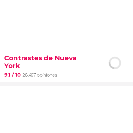
9,4


19.102 opiniones
Contrastes de Nueva
Arena de gladiadores
visita del
York
Coliseo Romano
el Foro y el
Palatino
9,1
/ 10
28.497 opiniones