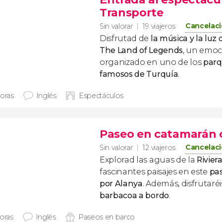
Transporte
Cancelaci
Sin valorar
19 viajeros
Disfrutad de
la música y la luz
The Land of Legends
, un emo
organizado en uno de los
parq
famosos de Turquía
.
horas
Inglés
Espectáculos
Paseo en catamarán 
Cancelaci
Sin valorar
12 viajeros
Explorad las aguas de la
Rivier
fascinantes paisajes en este
pa
por Alanya
. Además, disfrutaré
barbacoa a bordo
.
horas
Inglés
Paseos en barco