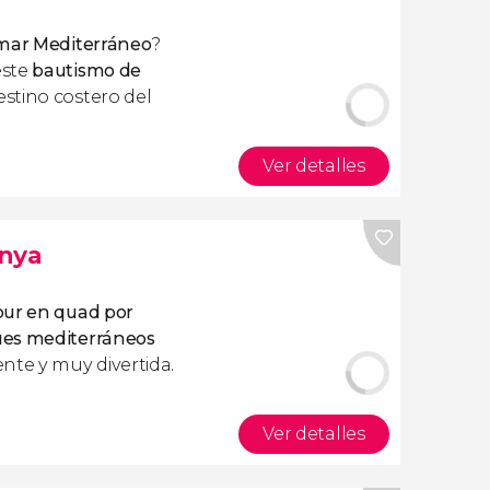
 mar Mediterráneo
?
este
bautismo de
estino costero del
Ver detalles
anya
our en quad por
es mediterráneos
nte y muy divertida.
Ver detalles