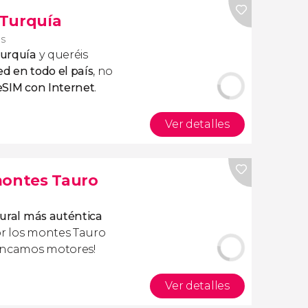
 Turquía
os
Turquía
y queréis
ed en todo el país
, no
 eSIM con Internet
.
Ver detalles
montes Tauro
rural más auténtica
por los montes Tauro
rancamos motores!
Ver detalles