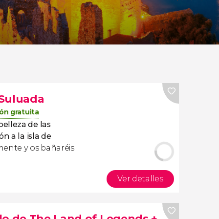
e Suluada
ón gratuita
belleza de las
ón a la isla de
mente y os bañaréis
Ver detalles
lo de The Land of Legends +