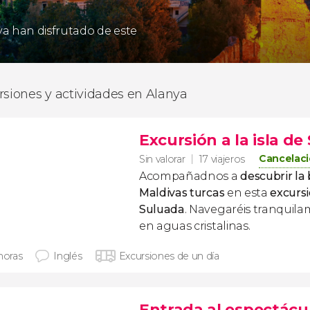
 ya han disfrutado de este
rsiones y actividades en Alanya
Excursión a la isla d
Cancelaci
Sin valorar
17 viajeros
Acompañadnos a
descubrir la 
Maldivas turcas
en esta
excursi
Suluada
. Navegaréis tranquila
en aguas cristalinas.
horas
Inglés
Excursiones de un día
Entrada al espectácu