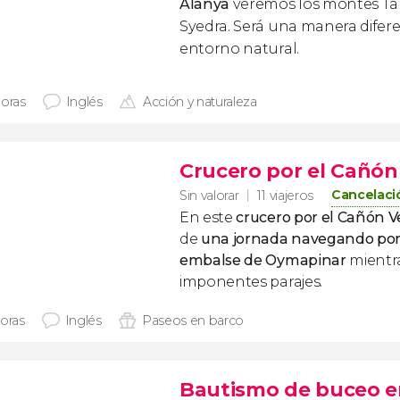
Alanya
veremos los montes Tau
Syedra. Será una manera difer
entorno natural.
horas
Inglés
Acción y naturaleza
Crucero por el Cañón
Cancelació
Sin valorar
11 viajeros
En este
crucero por el Cañón 
de
una jornada navegando por 
embalse de Oymapinar
mientr
imponentes parajes.
horas
Inglés
Paseos en barco
Bautismo de buceo e