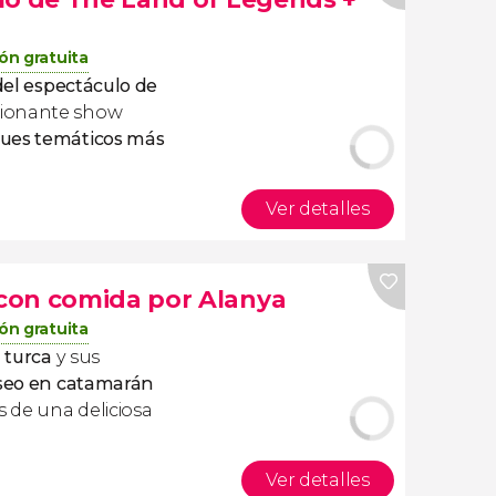
ón gratuita
 del espectáculo de
cionante show
ues temáticos más
Ver detalles
con comida por Alanya
ón gratuita
a turca
y sus
seo en catamarán
is de una deliciosa
Ver detalles