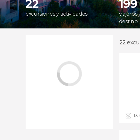
22
199
excursiones y actividades
viajeros
destino
22 excu
13 