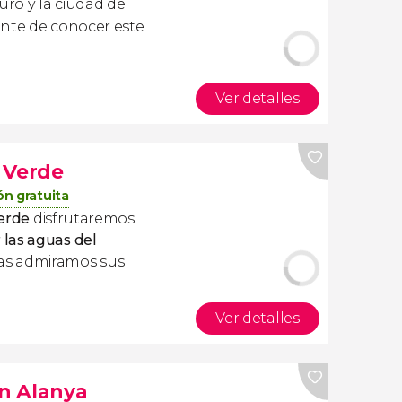
ro y la ciudad de
ente de conocer este
Ver detalles
 Verde
n gratuita
Verde
disfrutaremos
las aguas del
as admiramos sus
Ver detalles
n Alanya