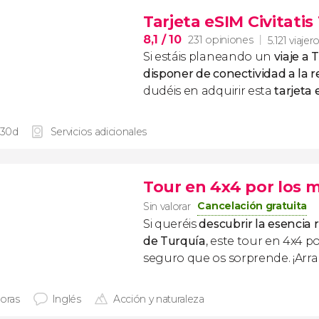
Tarjeta eSIM Civitatis
8,1
/ 10
231 opiniones
5.121 viajer
Si estáis planeando un
viaje a 
disponer de conectividad a la r
dudéis en adquirir esta
tarjeta
 30d
Servicios adicionales
Tour en 4x4 por los 
Cancelación gratuita
Sin valorar
Si queréis
descubrir la esencia 
de Turquía
, este tour en 4x4 
seguro que os sorprende. ¡Ar
horas
Inglés
Acción y naturaleza