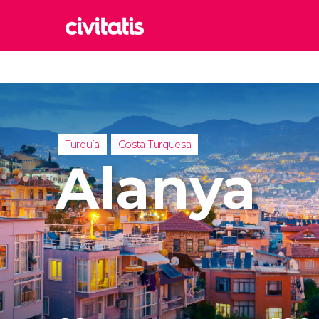
Rom
Italia
Lond
Reino 
Turquía
Costa Turquesa
Edim
Alanya
Reino 
Marr
Marrue
Esta
Turquía