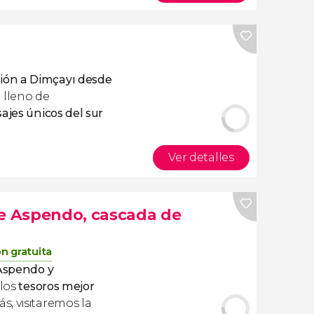
ión a Dimçayı desde
 lleno de
sajes únicos del sur
Ver detalles
de Aspendo, cascada de
n gratuita
Aspendo y
los
tesoros mejor
s, visitaremos la