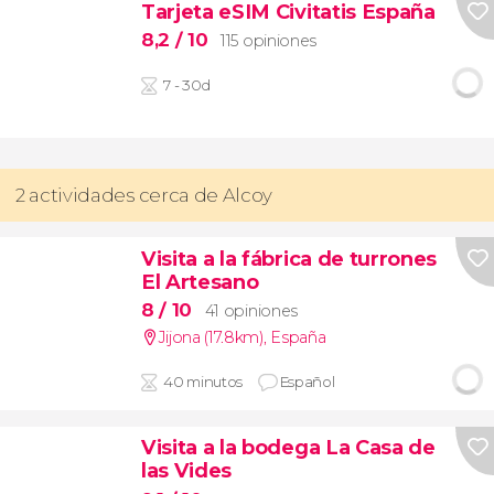
Tarjeta eSIM Civitatis España
8,2
/ 10
115 opiniones
7 - 30d
2 actividades cerca de Alcoy
Visita a la fábrica de turrones
El Artesano
8
/ 10
41 opiniones
Jijona (17.8km)
,
España
40 minutos
Español
Visita a la bodega La Casa de
las Vides