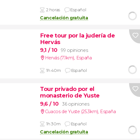
2 horas
Español
Cancelación gratuita
Free tour por la judería de
Hervás
9,1
/ 10
99 opiniones
Hervás (7.1km)
,
España
1h 40m
Español
Tour privado por el
monasterio de Yuste
9,6
/ 10
36 opiniones
Cuacos de Yuste (25.3km)
,
España
1h 30m
Español
Cancelación gratuita