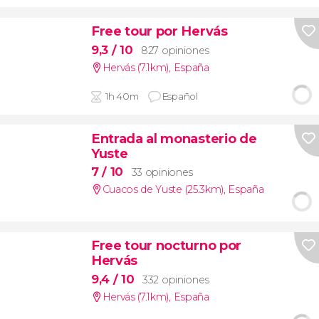
Free tour por Hervás
9,3
/ 10
827 opiniones
Hervás (7.1km)
,
España
1h 40m
Español
Entrada al monasterio de
Yuste
7
/ 10
33 opiniones
Cuacos de Yuste (25.3km)
,
España
Free tour nocturno por
Hervás
9,4
/ 10
332 opiniones
Hervás (7.1km)
,
España