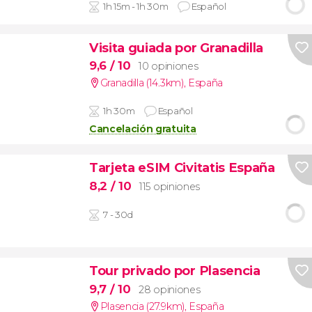
1h 15m - 1h 30m
Español
Visita guiada por Granadilla
9,6
/ 10
10 opiniones
Granadilla (14.3km)
,
España
1h 30m
Español
Cancelación gratuita
Tarjeta eSIM Civitatis España
8,2
/ 10
115 opiniones
7 - 30d
Tour privado por Plasencia
9,7
/ 10
28 opiniones
Plasencia (27.9km)
,
España