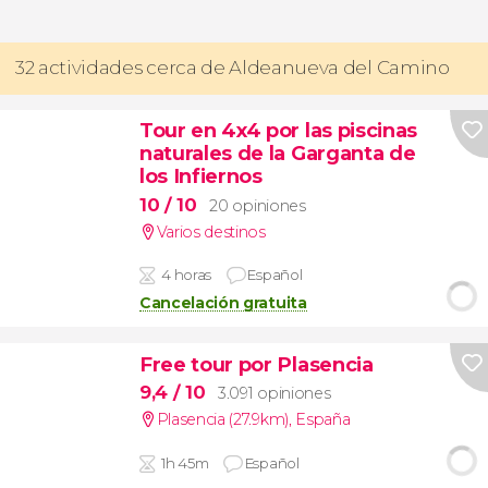
32 actividades cerca de Aldeanueva del Camino
Tour en 4x4 por las piscinas
naturales de la Garganta de
los Infiernos
10
/ 10
20 opiniones
Varios destinos
4 horas
Español
Cancelación gratuita
Free tour por Plasencia
9,4
/ 10
3.091 opiniones
Plasencia (27.9km)
,
España
1h 45m
Español