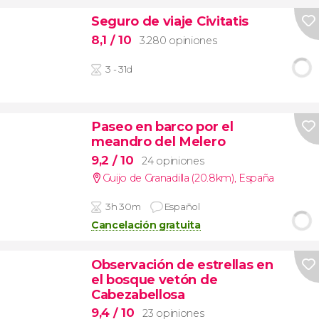
Seguro de viaje Civitatis
8,1
/ 10
3.280 opiniones
3 - 31d
Paseo en barco por el
meandro del Melero
9,2
/ 10
24 opiniones
Guijo de Granadilla (20.8km)
,
España
3h 30m
Español
Cancelación gratuita
Observación de estrellas en
el bosque vetón de
Cabezabellosa
9,4
/ 10
23 opiniones