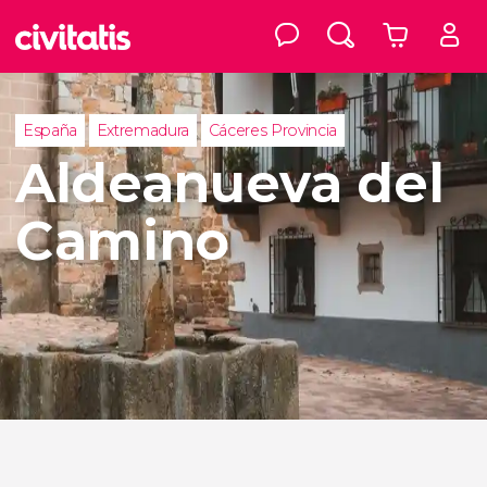
España
Extremadura
Cáceres Provincia
Aldeanueva del
Camino