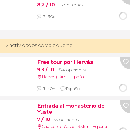
8,2
/ 10
115 opiniones
7 - 30d
12 actividades cerca de Jerte
Free tour por Hervás
9,3
/ 10
824 opiniones
Hervás (11km)
,
España
1h 40m
Español
Entrada al monasterio de
Yuste
7
/ 10
33 opiniones
Cuacos de Yuste (13.3km)
,
España