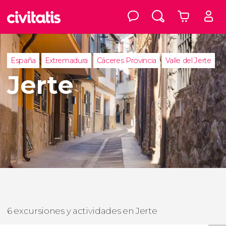
España
Extremadura
Cáceres Provincia
Valle del Jerte
Jerte
6 excursiones y actividades en Jerte