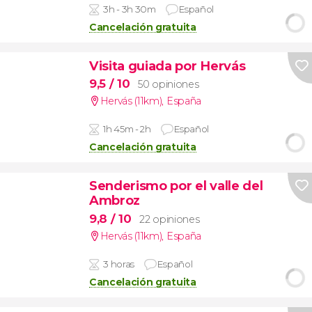
3h - 3h 30m
Español
Cancelación gratuita
Visita guiada por Hervás
9,5
/ 10
50 opiniones
Hervás (11km)
,
España
1h 45m - 2h
Español
Cancelación gratuita
Senderismo por el valle del
Ambroz
9,8
/ 10
22 opiniones
Hervás (11km)
,
España
3 horas
Español
Cancelación gratuita