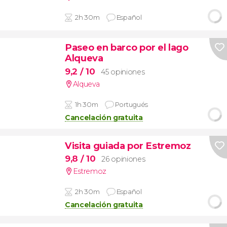
2h 30m
Español
Paseo en barco por el lago
Alqueva
9,2
/ 10
45 opiniones
Alqueva
1h 30m
Portugués
Cancelación gratuita
Visita guiada por Estremoz
9,8
/ 10
26 opiniones
Estremoz
2h 30m
Español
Cancelación gratuita