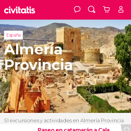
España
Almería
Provincia
51 excursiones y actividades en Almería Provincia
Paseo en catamarán a Cala