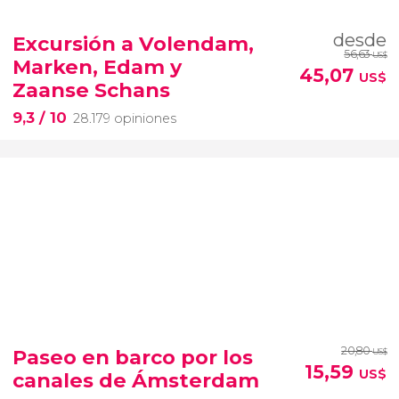
desde
Excursión a Volendam,
56,63
US$
Marken, Edam y
45,07
US$
Zaanse Schans
9,3
/ 10
28.179 opiniones
20,80
Paseo en barco por los
US$
15,59
US$
canales de Ámsterdam