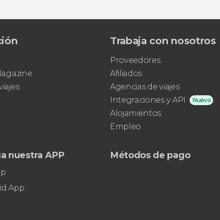
ción
Trabaja con nosotros
Proveedores
 Magazine
Afiliados
viajes
Agencias de viajes
Integraciones y API
Nuevo
Alojamientos
Empleo
a nuestra APP
Métodos de pago
pp
id App