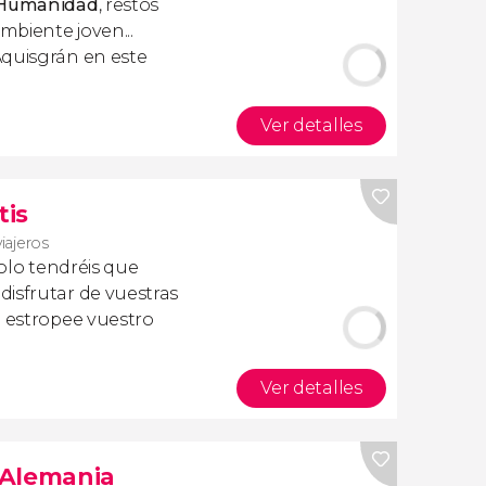
a Humanidad
, restos
ambiente joven...
Aquisgrán en este
Ver detalles
tis
viajeros
olo tendréis que
isfrutar de vuestras
a estropee vuestro
Ver detalles
s Alemania