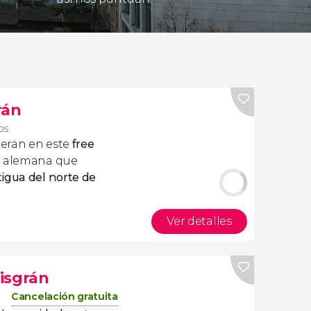
rán
ros
eran en este
free
d alemana que
tigua del norte de
Ver detalles
isgrán
Cancelación gratuita