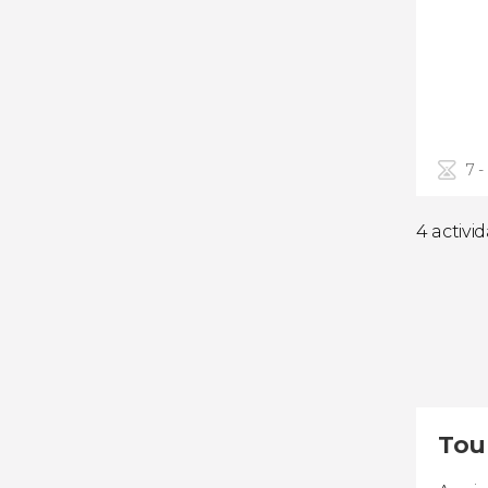
7 -
4 activi
Tou