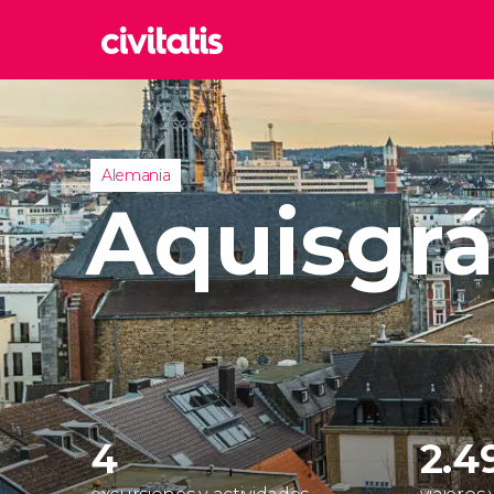
Rom
Italia
Lond
Alemania
Reino 
Aquisgr
Edim
Reino 
Marr
Marrue
Esta
Turquía
4
2.4