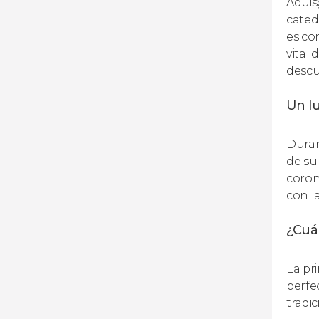
Aquis
catedr
es co
vital
descu
Un lu
Duran
de su
coron
con l
¿Cuál
La pr
perfe
tradic