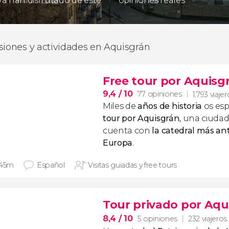
 ya han disfrutado de este
opiniones reales
siones y actividades en Aquisgrán
Free tour por Aquisg
9,4
/ 10
77 opiniones
1.793 viaje
Miles de
años de historia
os esp
tour por Aquisgrán
, una ciuda
cuenta con
la catedral más an
Europa
.
 45m
Español
Visitas guiadas y free tours
Tour privado por Aqu
8,4
/ 10
5 opiniones
232 viajeros