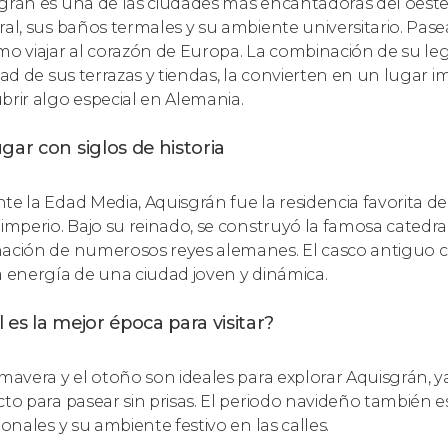
grán es una de las ciudades más encantadoras del oest
al, sus baños termales y su ambiente universitario. Pasear 
mo viajar al corazón de Europa. La combinación de su lega
idad de sus terrazas y tiendas, la convierten en un lugar 
brir algo especial en Alemania.
gar con siglos de historia
te la Edad Media, Aquisgrán fue la residencia favorita d
 imperio. Bajo su reinado, se construyó la famosa catedral
ación de numerosos reyes alemanes. El casco antiguo 
a energía de una ciudad joven y dinámica.
 es la mejor época para visitar?
imavera y el otoño son ideales para explorar Aquisgrán, y
cto para pasear sin prisas. El periodo navideño también
ionales y su ambiente festivo en las calles.