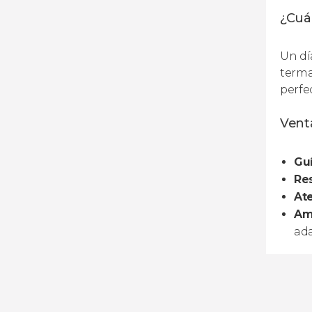
¿Cuán
Un dí
terma
perfe
Venta
Guí
Res
Ate
Amp
ada