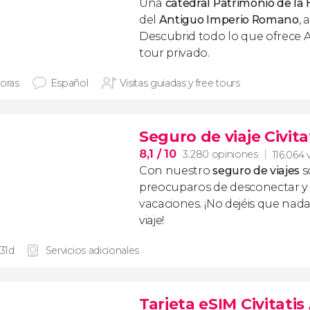
Una
catedral Patrimonio de l
del
Antiguo Imperio Romano
, 
Descubrid todo lo que ofrece 
tour privado.
horas
Español
Visitas guiadas y free tours
Seguro de viaje Civita
8,1
/ 10
3.280 opiniones
116.064 
Con nuestro
seguro de viajes
s
preocuparos de desconectar y d
vacaciones. ¡No dejéis que nad
viaje!
 31d
Servicios adicionales
Tarjeta eSIM Civitati