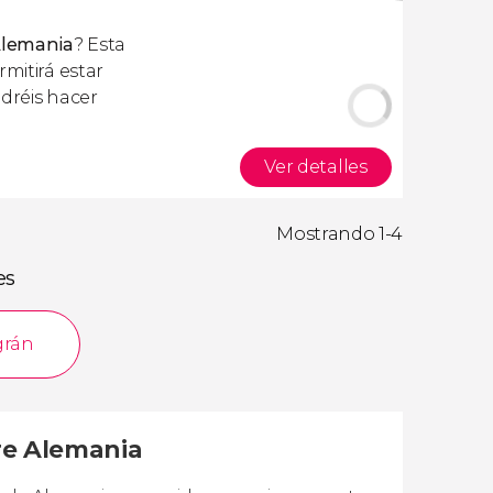
 Alemania
? Esta
mitirá estar
odréis hacer
Ver detalles
Mostrando 1-4
es
grán
re Alemania