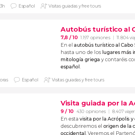
 3h
Español
Visitas guiadas y free tours
Autobús turístico al
7,8
/ 10
1.197 opiniones
11.804 vi
En el
autobús turístico al Cabo
hasta uno de los
lugares más i
mitología griega
y contaréis c
español
.
horas
Español
Visitas guiadas y free tours
Visita guiada por la A
9
/ 10
430 opiniones
8.407 viaje
En esta
visita por la Acrópolis y
descubriremos el
origen de la c
occidental
. Veremos el Partenó