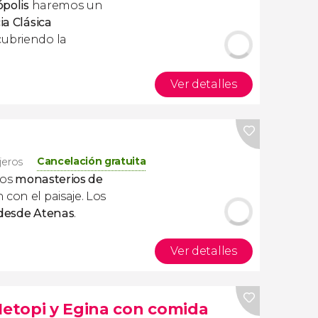
ópolis
haremos un
ia Clásica
cubriendo la
Ver detalles
Cancelación gratuita
ajeros
 los
monasterios de
con el paisaje. Los
desde Atenas
.
Ver detalles
Metopi y Egina con comida