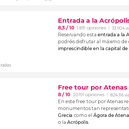
Entrada a la Acrópoli
8,3
/ 10
1.819 opiniones
33.904 vi
Reservando esta
entrada a la 
podréis disfrutar al máximo de 
imprescindible en la capital de
tradas
Free tour por Atenas
8
/ 10
20.191 opiniones
824.116 vi
En este free tour por Atenas 
monumentos tan representativ
Grecia
como el
Ágora de Atena
o la
Acrópolis
.