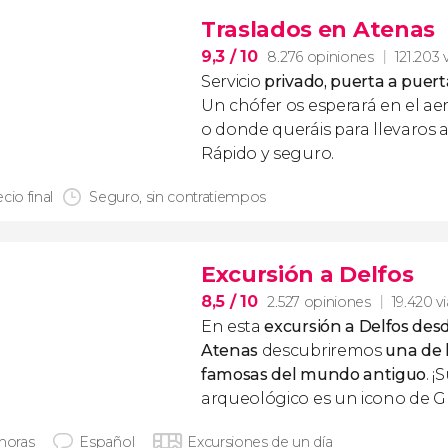
Traslados en Atenas
9,3
/ 10
8.276 opiniones
121.203 
Servicio
privado, puerta a puert
Un chófer os esperará en el ae
o donde queráis para llevaros a
Rápido y seguro.
cio final
Seguro, sin contratiempos
Excursión a Delfos
8,5
/ 10
2.527 opiniones
19.420 v
En esta
excursión a Delfos des
Atenas
descubriremos
una de 
famosas del mundo antiguo
. 
arqueológico es un icono de Gr
 horas
Español
Excursiones de un día