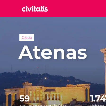
Rom
Italia
Lond
Grecia
Reino 
Atenas
Edim
Reino 
Marr
Marrue
Prag
Repúbl
59
1.7