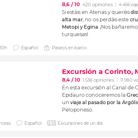
8,6
/ 10
420 opiniones
4.456 via
Si estáis en Atenas y queréis
dis
alta mar
, no os perdáis este
cru
Metopi y Egina
. ¡Nos bañaremo
turquesas!
 10h
Español
Paseos en barco
Excursión a Corinto, 
8,4
/ 10
1.536 opiniones
11.980 vi
En esta excursión al Canal de 
Epidauro conoceremos la
Grec
un
viaje al pasado por la Argóli
Peloponeso.
 horas
Español
Excursiones de un día