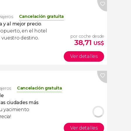
Cancelación gratuita
viajeros
a y al mejor precio
.
ropuerto, en el hotel
por coche desde
 vuestro destino.
38,71
US$
Ver detalles
Cancelación gratuita
iajeros
de
las ciudades más
¡Su yacimiento
ecia!
Ver detalles