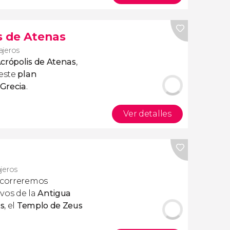
s de Atenas
ajeros
Acrópolis de Atenas
,
este
plan
 Grecia
.
Ver detalles
ajeros
recorreremos
os de la
Antigua
s
, el
Templo de Zeus