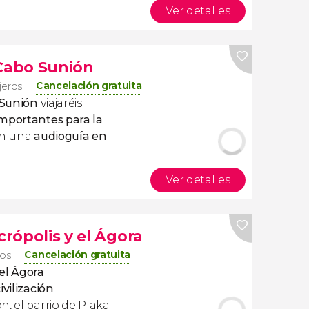
Ver detalles
 Cabo Sunión
Cancelación gratuita
ajeros
 Sunión
viajaréis
mportantes para la
on una
audioguía en
Ver detalles
crópolis y el Ágora
Cancelación gratuita
ros
 el Ágora
ivilización
n, el barrio de Plaka