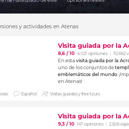
 ya han disfrutado de este
opiniones reales
rsiones y actividades en Atenas
Visita guiada por la A
8,6
/ 10
4.021 opiniones
112.662 v
En esta
visita guiada por la Acr
uno de los conjuntos de
templ
emblemáticos del mundo
. ¡Im
en Atenas!
horas
Español
Visitas guiadas y free tours
Visita guiada por la 
9,3
/ 10
147 opiniones
2.506 viaj