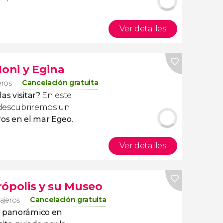
Ver detalles
Moni y Egina
Cancelación gratuita
eros
las visitar?
En este
escubriremos un
os en el mar Egeo
.
Ver detalles
rópolis y su Museo
Cancelación gratuita
iajeros
r panorámico en