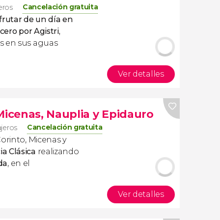
Cancelación gratuita
jeros
frutar de
un día en
cero por Agistri,
s en sus aguas
Ver detalles
Micenas, Nauplia y Epidauro
Cancelación gratuita
ajeros
Corinto, Micenas y
ia Clásica
realizando
da
, en el
Ver detalles