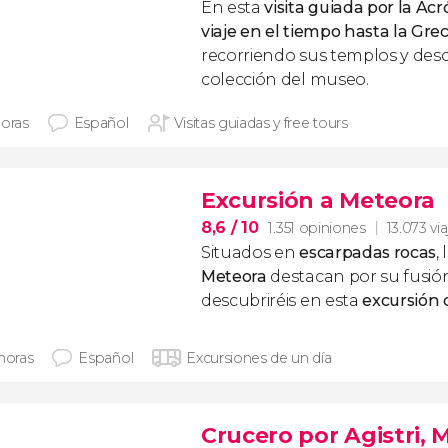
En esta
visita guiada por la Acr
viaje en el tiempo hasta la Grec
recorriendo sus templos y des
colección del museo.
horas
Español
Visitas guiadas y free tours
Excursión a Meteora
8,6
/ 10
1.351 opiniones
13.073 vi
Situados en
escarpadas rocas
,
Meteora
destacan por su fusión 
descubriréis en esta
excursión
 horas
Español
Excursiones de un día
Crucero por Agistri, 