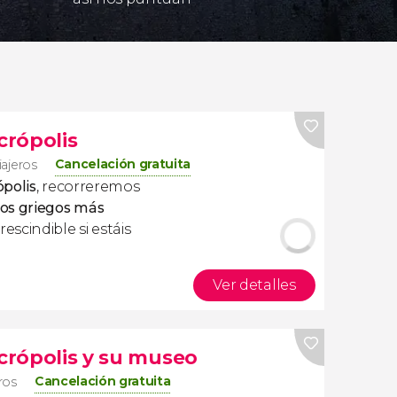
crópolis
Cancelación gratuita
iajeros
ópolis
, recorreremos
os griegos más
prescindible si estáis
Ver detalles
Acrópolis y su museo
Cancelación gratuita
eros