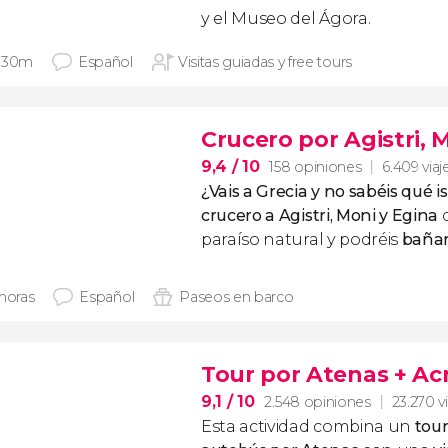
y el Museo del Ágora.
 30m
Español
Visitas guiadas y free tours
Crucero por Agistri, 
9,4
/ 10
158 opiniones
6.409 viaj
¿Vais a Grecia y no sabéis qué is
crucero a Agistri, Moni y Egina
d
paraíso natural y podréis
bañar
 horas
Español
Paseos en barco
Tour por Atenas + Ac
9,1
/ 10
2.548 opiniones
23.270 v
Esta actividad combina un
tou